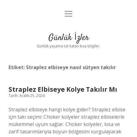
menüyü
Anasayfa
aç
Gizlilik Politikası
Günlük İzler
Yasal Uyarı
Günlük yaşama tat katan kısa bilgiler.
Hakkımızda
Etiket:
Straplez elbiseye nasıl sütyen takılır
Straplez Elbiseye Kolye Takılır Mı
Tarih: Aralık 25, 2024
Straplez elbiseye hangi kolye gider? Straplez elbise
için takı seçimi: Choker kolyeler straplez elbiselerle
mükemmel uyum sağlar. Choker kolyeler, kısa ve
zarif tasarımlarıyla boyun bölgesini vurgulayarak