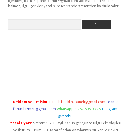
içerikleri,
backlinkpanelicomtr@gmail.com
adresine bildirmeniz
halinde, ilgili içerikler yasal süre içerisinde sitemizden kaldırılacaktır.
Arama
tci
Reklam ve İletişim:
E-mail:
backlinkpaneli@gmail.com
Teams:
forumhizmeti@gmail.com
Whatsapp: 0262 606 0 726
Telegram:
@karabul
Yasal Uyarı:
Sitemiz, 5651 Sayılı Kanun gereğince Bilgi Teknolojileri
ve İletişim Kurumu (BTK) tarafından onaylanmış bir Yer Sağlayıcı