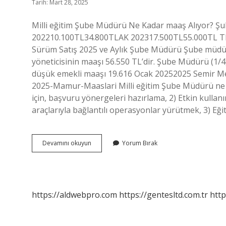
Tarih: Mart 28, 2025
Milli eğitim Şube Müdürü Ne Kadar maaş Alıyor? Şub
202210.100TL34.800TLAK 202317.500TL55.000TL 
Sürüm Satış 2025 ve Aylık Şube Müdürü Şube müdür
yöneticisinin maaşı 56.550 TL’dir. Şube Müdürü (1/4)
düşük emekli maaşı 19.616 Ocak 20252025 Semir M
2025-Mamur-Maaslari Milli eğitim Şube Müdürü ne 
için, başvuru yönergeleri hazırlama, 2) Etkin kullanı
araçlarıyla bağlantılı operasyonlar yürütmek, 3) Eği
Milli
Devamını okuyun
Yorum Bırak
Eğitim
Şube
Müdürü
Ne
Kadar
https://aldwebpro.com
https://gentesltd.com.tr
http
Maaş
Alır