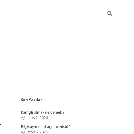
Sidebar
Son Yazılar
betci
Kamçılı olmak ne demek ?
Ağustos 7, 2026
r
Bilgisayar nasıl açılır dizüstü ?
Ağustos 6, 2026