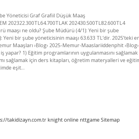
e Yöneticisi Graf Grafiil Düşük Maaş
TEM 202322.300TL64.700TLAK 202430.500TL82.600TL4
ü maaşı ne oldu? Şube Müdürü (4/1): Yeni bir şube
: Yeni bir şube yöneticisinin maaşı 63.633 TL’dir. 2025’teki e
emur Maaşları ›Blog› 2025-Memur-Maaslariiddenphit ›Blog›
iş yapar? 1) Eğitim programlarının uygulanmasını sağlamak
mı sağlamak için ders kitapları, öğretim materyalleri ve eğiti
timde eşit…
s://takidizayn.com.tr
knight online
nttgame
Sitemap