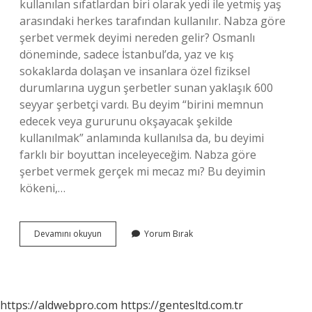
kullanılan sıfatlardan biri olarak yedi ile yetmiş yaş
arasındaki herkes tarafından kullanılır. Nabza göre
şerbet vermek deyimi nereden gelir? Osmanlı
döneminde, sadece İstanbul’da, yaz ve kış
sokaklarda dolaşan ve insanlara özel fiziksel
durumlarına uygun şerbetler sunan yaklaşık 600
seyyar şerbetçi vardı. Bu deyim “birini memnun
edecek veya gururunu okşayacak şekilde
kullanılmak” anlamında kullanılsa da, bu deyimi
farklı bir boyuttan inceleyeceğim. Nabza göre
şerbet vermek gerçek mi mecaz mı? Bu deyimin
kökeni,…
Nabza
Devamını okuyun
Yorum Bırak
Göre
Şerbet
Deyim
Mi
https://aldwebpro.com
https://gentesltd.com.tr