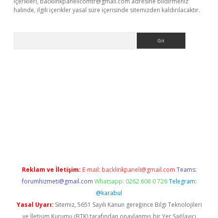
içerikleri,
backlinkpanelicomtr@gmail.com
adresine bildirmeniz
halinde, ilgili içerikler yasal süre içerisinde sitemizden kaldırılacaktır.
Arama
betci
Reklam ve İletişim:
E-mail:
backlinkpaneli@gmail.com
Teams:
forumhizmeti@gmail.com
Whatsapp: 0262 606 0 726
Telegram:
@karabul
Yasal Uyarı:
Sitemiz, 5651 Sayılı Kanun gereğince Bilgi Teknolojileri
ve İletişim Kurumu (BTK) tarafından onaylanmış bir Yer Sağlayıcı