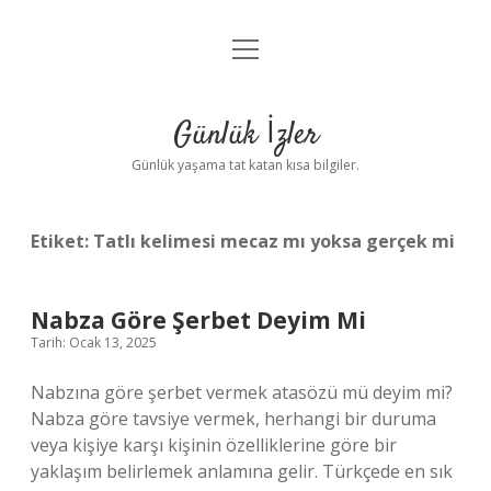
menüyü
Anasayfa
aç
Gizlilik Politikası
Günlük İzler
Yasal Uyarı
Günlük yaşama tat katan kısa bilgiler.
Hakkımızda
Etiket:
Tatlı kelimesi mecaz mı yoksa gerçek mi
Nabza Göre Şerbet Deyim Mi
Tarih: Ocak 13, 2025
Nabzına göre şerbet vermek atasözü mü deyim mi?
Nabza göre tavsiye vermek, herhangi bir duruma
veya kişiye karşı kişinin özelliklerine göre bir
yaklaşım belirlemek anlamına gelir. Türkçede en sık