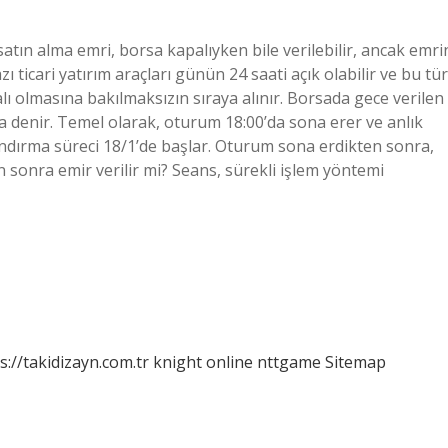
satın alma emri, borsa kapalıyken bile verilebilir, ancak emri
ı ticari yatırım araçları günün 24 saati açık olabilir ve bu tür
alı olmasına bakılmaksızın sıraya alınır. Borsada gece verilen
denir. Temel olarak, oturum 18:00’da sona erer ve anlık
ndırma süreci 18/1’de başlar. Oturum sona erdikten sonra,
n sonra emir verilir mi? Seans, sürekli işlem yöntemi
s://takidizayn.com.tr
knight online
nttgame
Sitemap