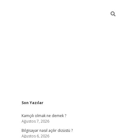
Sidebar
Son Yazılar
betci
Kamçılı olmak ne demek ?
Ağustos 7, 2026
Bilgisayar nasıl açılır dizüstü ?
Ağustos 6, 2026