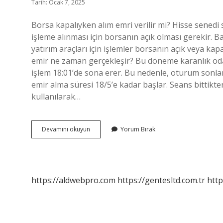
Tarih: Ocak 7, 2025
Borsa kapalıyken alım emri verilir mi? Hisse senedi 
işleme alınması için borsanın açık olması gerekir. Baz
yatırım araçları için işlemler borsanın açık veya kap
emir ne zaman gerçekleşir? Bu döneme karanlık oda 
işlem 18:01’de sona erer. Bu nedenle, oturum sonla
emir alma süresi 18/5’e kadar başlar. Seans bittikte
kullanılarak…
Borsa
Devamını okuyun
Yorum Bırak
Kapanınca
Emir
Verilir
Mi
https://aldwebpro.com
https://gentesltd.com.tr
http