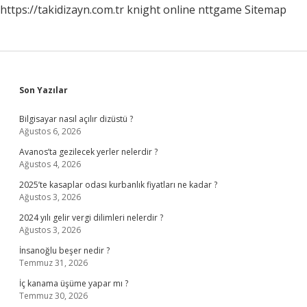
https://takidizayn.com.tr
knight online
nttgame
Sitemap
Sidebar
Son Yazılar
Bilgisayar nasıl açılır dizüstü ?
Ağustos 6, 2026
Avanos’ta gezilecek yerler nelerdir ?
Ağustos 4, 2026
2025’te kasaplar odası kurbanlık fiyatları ne kadar ?
Ağustos 3, 2026
2024 yılı gelir vergi dilimleri nelerdir ?
Ağustos 3, 2026
İnsanoğlu beşer nedir ?
Temmuz 31, 2026
İç kanama üşüme yapar mı ?
Temmuz 30, 2026