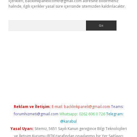
içerikleri,
backlinkpanelicomtr@gmail.com
adresine bildirmeniz
halinde, ilgili içerikler yasal süre içerisinde sitemizden kaldırılacaktır.
Arama
tci
Reklam ve İletişim:
E-mail:
backlinkpaneli@gmail.com
Teams:
forumhizmeti@gmail.com
Whatsapp: 0262 606 0 726
Telegram:
@karabul
Yasal Uyarı:
Sitemiz, 5651 Sayılı Kanun gereğince Bilgi Teknolojileri
ve İletişim Kurumu (BTK) tarafından onaylanmış bir Yer Sağlayıcı