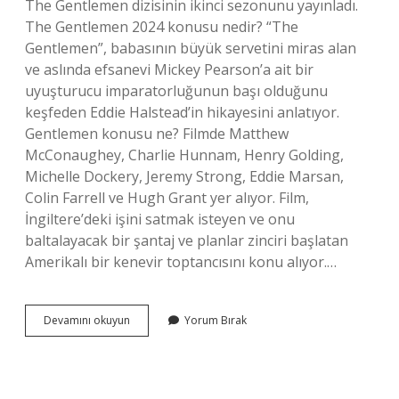
The Gentlemen dizisinin ikinci sezonunu yayınladı.
The Gentlemen 2024 konusu nedir? “The
Gentlemen”, babasının büyük servetini miras alan
ve aslında efsanevi Mickey Pearson’a ait bir
uyuşturucu imparatorluğunun başı olduğunu
keşfeden Eddie Halstead’in hikayesini anlatıyor.
Gentlemen konusu ne? Filmde Matthew
McConaughey, Charlie Hunnam, Henry Golding,
Michelle Dockery, Jeremy Strong, Eddie Marsan,
Colin Farrell ve Hugh Grant yer alıyor. Film,
İngiltere’deki işini satmak isteyen ve onu
baltalayacak bir şantaj ve planlar zinciri başlatan
Amerikalı bir kenevir toptancısını konu alıyor.…
The
Devamını okuyun
Yorum Bırak
Gentlemen
Eddie
Kim