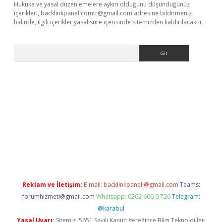
Hukuka ve yasal düzenlemelere aykırı olduğunu düşündüğünüz
içerikleri,
backlinkpanelicomtr@gmail.com
adresine bildirmeniz
halinde, ilgili içerikler yasal süre içerisinde sitemizden kaldırılacaktır.
Arama
tci
Reklam ve İletişim:
E-mail:
backlinkpaneli@gmail.com
Teams:
forumhizmeti@gmail.com
Whatsapp: 0262 606 0 726
Telegram:
@karabul
Yasal Uyarı:
Sitemiz, 5651 Sayılı Kanun gereğince Bilgi Teknolojileri