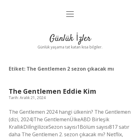
menüyü
Anasayfa
aç
Gizlilik Politikası
Günlük İzler
Yasal Uyarı
Günlük yaşama tat katan kısa bilgiler.
Hakkımızda
Etiket:
The Gentlemen 2 sezon çıkacak mı
The Gentlemen Eddie Kim
Tarih: Aralık 21, 2024
The Gentlemen 2024 hangi ülkenin? The Gentlemen
(dizi, 2024)The GentlemenÜlkeABD Birleşik
KrallıkDilİngilizceSezon sayısı1Bölüm sayısı817 satır
daha The Gentlemen 2. sezon çıkacak mı? Netflix,