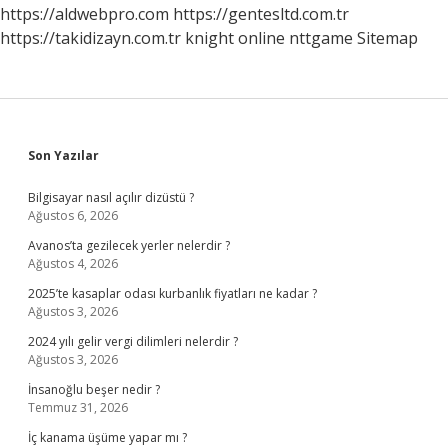
https://aldwebpro.com
https://gentesltd.com.tr
https://takidizayn.com.tr
knight online
nttgame
Sitemap
Sidebar
Son Yazılar
Bilgisayar nasıl açılır dizüstü ?
Ağustos 6, 2026
Avanos’ta gezilecek yerler nelerdir ?
Ağustos 4, 2026
2025’te kasaplar odası kurbanlık fiyatları ne kadar ?
Ağustos 3, 2026
2024 yılı gelir vergi dilimleri nelerdir ?
Ağustos 3, 2026
İnsanoğlu beşer nedir ?
Temmuz 31, 2026
İç kanama üşüme yapar mı ?