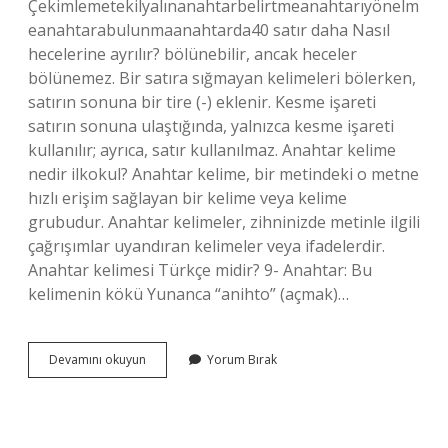
Çekimlemetekilyalınanahtarbelirtmeanahtarıyönelm
eanahtarabulunmaanahtarda40 satır daha Nasıl
hecelerine ayrılır? bölünebilir, ancak heceler
bölünemez. Bir satıra sığmayan kelimeleri bölerken,
satırın sonuna bir tire (-) eklenir. Kesme işareti
satırın sonuna ulaştığında, yalnızca kesme işareti
kullanılır; ayrıca, satır kullanılmaz. Anahtar kelime
nedir ilkokul? Anahtar kelime, bir metindeki o metne
hızlı erişim sağlayan bir kelime veya kelime
grubudur. Anahtar kelimeler, zihninizde metinle ilgili
çağrışımlar uyandıran kelimeler veya ifadelerdir.
Anahtar kelimesi Türkçe midir? 9- Anahtar: Bu
kelimenin kökü Yunanca “anihto” (açmak)…
Anahtar
Devamını okuyun
Yorum Bırak
Kelimesi
Nasıl
Ayrılır