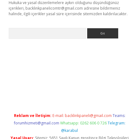
Hukuka ve yasal düzenlemelere aykırı olduğunu düşündüğünüz
içerikleri,
backlinkpanelicomtr@gmail.com
adresine bildirmeniz
halinde, ilgili içerikler yasal süre içerisinde sitemizden kaldırılacaktır.
Arama
etci
Reklam ve İletişim:
E-mail:
backlinkpaneli@gmail.com
Teams:
forumhizmeti@gmail.com
Whatsapp: 0262 606 0 726
Telegram:
@karabul
Yasal Uyarı:
Sitemiz, 5651 Sayılı Kanun gereğince Bilgi Teknolojileri