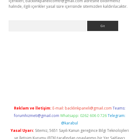
içerikleri,
backlinkpanelicomtr@gmail.com
adresine bildirmeniz
halinde, ilgili içerikler yasal süre içerisinde sitemizden kaldırılacaktır.
Arama
etci
Reklam ve İletişim:
E-mail:
backlinkpaneli@gmail.com
Teams:
forumhizmeti@gmail.com
Whatsapp: 0262 606 0 726
Telegram:
@karabul
Yasal Uyarı:
Sitemiz, 5651 Sayılı Kanun gereğince Bilgi Teknolojileri
ve İletişim Kurumu (BTK) tarafından onaylanmış bir Yer Sağlayıcı