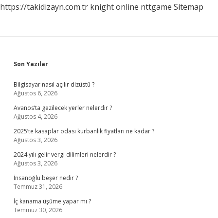
https://takidizayn.com.tr
knight online
nttgame
Sitemap
Sidebar
Son Yazılar
Bilgisayar nasıl açılır dizüstü ?
Ağustos 6, 2026
Avanos’ta gezilecek yerler nelerdir ?
Ağustos 4, 2026
2025’te kasaplar odası kurbanlık fiyatları ne kadar ?
Ağustos 3, 2026
2024 yılı gelir vergi dilimleri nelerdir ?
Ağustos 3, 2026
İnsanoğlu beşer nedir ?
Temmuz 31, 2026
İç kanama üşüme yapar mı ?
Temmuz 30, 2026