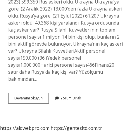
2023) 599.350 Rus askeri öldü. Ukrayna Ukrayna’ya
göre: (2 Aralık 2022) 13.000’den fazla Ukrayna askeri
öldü. Rusya’ya göre: (21 Eylül 2022) 61.207 Ukrayna
askeri öldü, 49.368 kişi yaralandı. Rusya ordusunda
kaç asker var? Rusya Silahlı Kuvvetleri’nin toplam
personel sayısı 1 milyon 14 bin kişi olup, bunların 2
bini aktif görevde bulunuyor. Ukrayna’nın kaç askeri
var? Ukrayna Silahlı KuvvetleriAktif personel
sayısı159.000 (36.)Yedek personel
sayısı1.000.000Harici personel sayısı466Finans20
satır daha Rusya’da kaç kişi var? Yüzölçümü
bakımından…
Rusya
Devamını okuyun
Yorum Bırak
Ukrayna
Kaç
Asker
Öldü
https://aldwebpro.com
https://gentesltd.com.tr