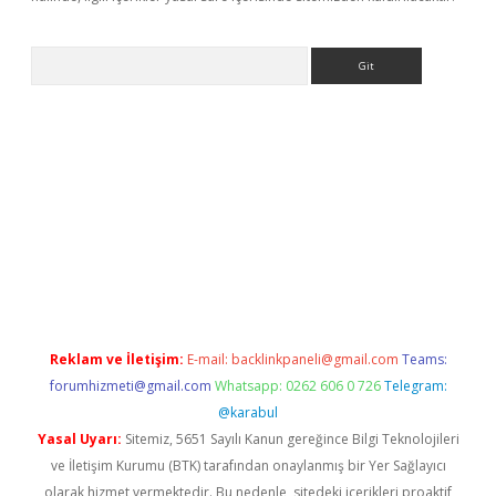
Arama
etci
Reklam ve İletişim:
E-mail:
backlinkpaneli@gmail.com
Teams:
forumhizmeti@gmail.com
Whatsapp: 0262 606 0 726
Telegram:
@karabul
Yasal Uyarı:
Sitemiz, 5651 Sayılı Kanun gereğince Bilgi Teknolojileri
ve İletişim Kurumu (BTK) tarafından onaylanmış bir Yer Sağlayıcı
olarak hizmet vermektedir. Bu nedenle, sitedeki içerikleri proaktif