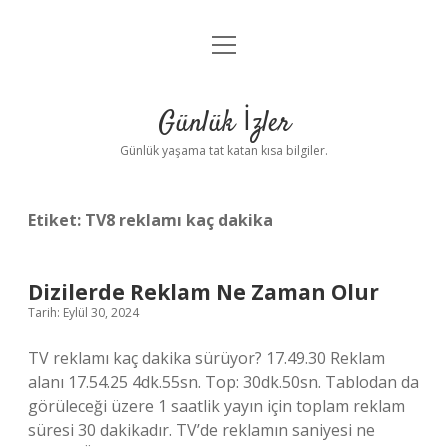
menüyü
Anasayfa
aç
Gizlilik Politikası
Günlük İzler
Yasal Uyarı
Günlük yaşama tat katan kısa bilgiler.
Hakkımızda
Etiket:
TV8 reklamı kaç dakika
Dizilerde Reklam Ne Zaman Olur
Tarih: Eylül 30, 2024
TV reklamı kaç dakika sürüyor? 17.49.30 Reklam
alanı 17.54.25 4dk.55sn. Top: 30dk.50sn. Tablodan da
görüleceği üzere 1 saatlik yayın için toplam reklam
süresi 30 dakikadır. TV’de reklamın saniyesi ne