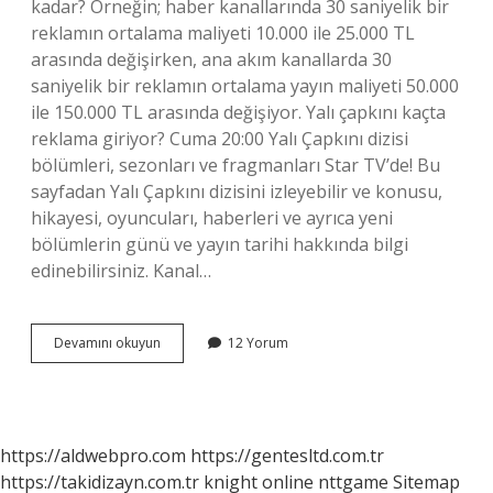
kadar? Örneğin; haber kanallarında 30 saniyelik bir
reklamın ortalama maliyeti 10.000 ile 25.000 TL
arasında değişirken, ana akım kanallarda 30
saniyelik bir reklamın ortalama yayın maliyeti 50.000
ile 150.000 TL arasında değişiyor. Yalı çapkını kaçta
reklama giriyor? Cuma 20:00 Yalı Çapkını dizisi
bölümleri, sezonları ve fragmanları Star TV’de! Bu
sayfadan Yalı Çapkını dizisini izleyebilir ve konusu,
hikayesi, oyuncuları, haberleri ve ayrıca yeni
bölümlerin günü ve yayın tarihi hakkında bilgi
edinebilirsiniz. Kanal…
Dizilerde
Devamını okuyun
12 Yorum
Reklam
Ne
Zaman
Olur
https://aldwebpro.com
https://gentesltd.com.tr
https://takidizayn.com.tr
knight online
nttgame
Sitemap