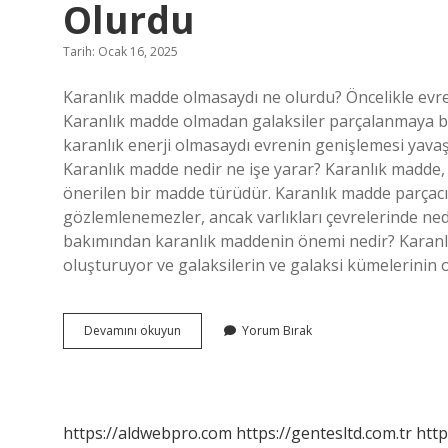
Olurdu
Tarih: Ocak 16, 2025
Karanlık madde olmasaydı ne olurdu? Öncelikle evren
Karanlık madde olmadan galaksiler parçalanmaya baş
karanlık enerji olmasaydı evrenin genişlemesi yav
Karanlık madde nedir ne işe yarar? Karanlık madde,
önerilen bir madde türüdür. Karanlık madde parçacıkl
gözlemlenemezler, ancak varlıkları çevrelerinde neden
bakımından karanlık maddenin önemi nedir? Karanlık
oluşturuyor ve galaksilerin ve galaksi kümelerini
Evrende
Devamını okuyun
Yorum Bırak
Karanlık
Madde
Olmasaydı
Ne
Olurdu
https://aldwebpro.com
https://gentesltd.com.tr
http