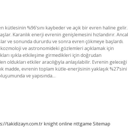
 kütlesinin %96’sını kaybeder ve açık bir evren haline gelir.
lar. Karanlık enerji evrenin genişlemesini hızlandırır. Anca
aşlar ve sonunda dururdu ve sonra evren çökmeye başlardı.
 kozmoloji ve astronomideki gözlemleri açıklamak için
arı ışıkla etkileşime girmedikleri için doğrudan
 oldukları etkiler aracılığıyla anlaşılabilir. Evrenin geleceği
 madde, evrenin toplam kütle-enerjisinin yaklaşık %27’sini
n oluşumunda ve yapısında…
s://takidizayn.com.tr
knight online
nttgame
Sitemap