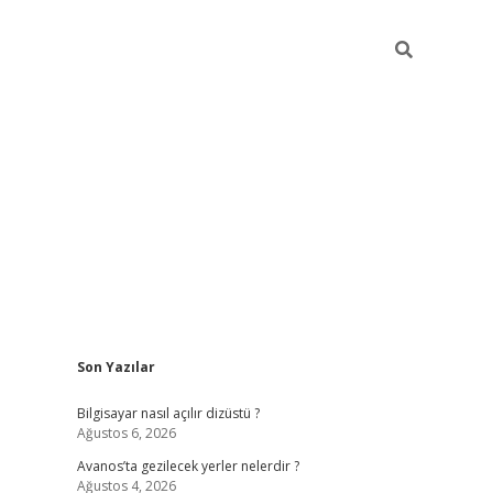
Sidebar
Son Yazılar
betci
Bilgisayar nasıl açılır dizüstü ?
Ağustos 6, 2026
Avanos’ta gezilecek yerler nelerdir ?
Ağustos 4, 2026