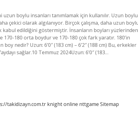
i uzun boylu insanları tanımlamak için kullanılır. Uzun boylu
ha çekici olarak algılanıyor. Birçok çalışma, daha uzun boyl
k kabul edildiğini göstermiştir. İnsanların boyları yüzlerinden
de 170-180 orta boydur ve 170-180 çok fark yaratır. 180’in
n boy nedir? Uzun: 6’0″ (183 cm) – 6’2″ (188 cm) Bu, erkekler
la faydayı sağlar.10 Temmuz 2024Uzun: 6’0″ (183…
s://takidizayn.com.tr
knight online
nttgame
Sitemap