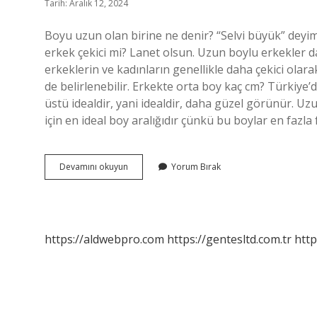
Tarih: Aralık 12, 2024
Boyu uzun olan birine ne denir? “Selvi büyük” deyim
erkek çekici mi? Lanet olsun. Uzun boylu erkekler da
erkeklerin ve kadınların genellikle daha çekici olara
de belirlenebilir. Erkekte orta boy kaç cm? Türkiye’
üstü idealdir, yani idealdir, daha güzel görünür. Uzu
için en ideal boy aralığıdır çünkü bu boylar en faz
Uzun
Devamını okuyun
Yorum Bırak
Boylu
Erkeklere
Ne
Denir
https://aldwebpro.com
https://gentesltd.com.tr
http