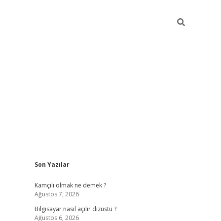
Sidebar
Son Yazılar
betci
Kamçılı olmak ne demek ?
Ağustos 7, 2026
Bilgisayar nasıl açılır dizüstü ?
Ağustos 6, 2026