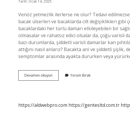
Tarih: Ocak 14, 2025
Venöz yetmezlik ilerlerse ne olur? Tedavi edilmezse, 
bacak ülserleri ve bacaklarda cilt değişiklikleri gib
bacaklardaki her türlü damarı etkileyebilen bir sağl
olmasalar ve rahatsız edici olsalar da, çoğu varisli 
bazı durumlarda, şiddetli varisli damarlar kan pıhtıla
attığını nasıl anlarız? Bacakta ani ve şiddetli şişlik
semptomlar arasında ayakta dururken veya yürürken
Venöz
Devamını okuyun
Yorum Bırak
Yetmezlik
Pıhtı
Atar
Mı
https://aldwebpro.com
https://gentesltd.com.tr
http