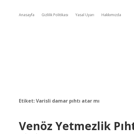
Anasayfa
Gizlilik Politikası
Yasal Uyarı
Hakkımızda
Etiket:
Varisli damar pıhtı atar mı
Venöz Yetmezlik Pıht