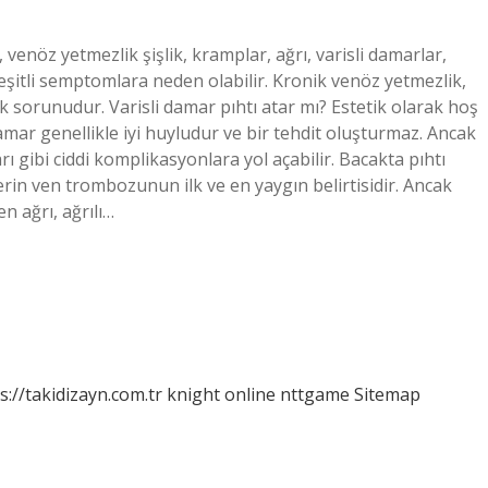
venöz yetmezlik şişlik, kramplar, ağrı, varisli damarlar,
i çeşitli semptomlara neden olabilir. Kronik venöz yetmezlik,
ık sorunudur. Varisli damar pıhtı atar mı? Estetik olarak hoş
damar genellikle iyi huyludur ve bir tehdit oluşturmaz. Ancak
rı gibi ciddi komplikasyonlara yol açabilir. Bacakta pıhtı
, derin ven trombozunun ilk ve en yaygın belirtisidir. Ancak
 ağrı, ağrılı…
s://takidizayn.com.tr
knight online
nttgame
Sitemap