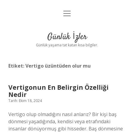
menüyü
Anasayfa
aç
Gizlilik Politikası
Günlük İzler
Yasal Uyarı
Günlük yaşama tat katan kısa bilgiler.
Hakkımızda
Etiket:
Vertigo üzüntüden olur mu
Vertigonun En Belirgin Özelliği
Nedir
Tarih: Ekim 18, 2024
Vertigo olup olmadığını nasıl anlarız? Bir kişi baş
dönmesi yaşadığında, kendisi veya etrafındaki
insanlar dönüyormuş gibi hisseder. Baş dönmesine