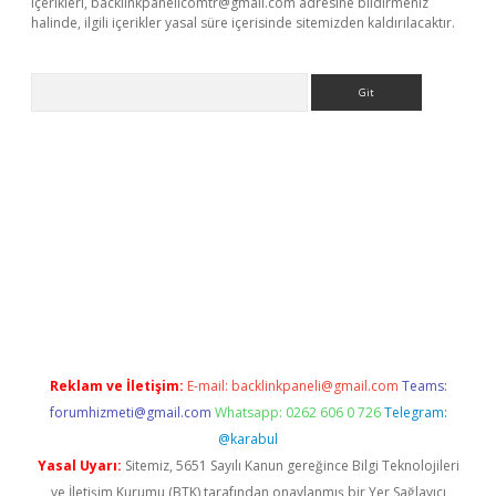
içerikleri,
backlinkpanelicomtr@gmail.com
adresine bildirmeniz
halinde, ilgili içerikler yasal süre içerisinde sitemizden kaldırılacaktır.
Arama
etci
Reklam ve İletişim:
E-mail:
backlinkpaneli@gmail.com
Teams:
forumhizmeti@gmail.com
Whatsapp: 0262 606 0 726
Telegram:
@karabul
Yasal Uyarı:
Sitemiz, 5651 Sayılı Kanun gereğince Bilgi Teknolojileri
ve İletişim Kurumu (BTK) tarafından onaylanmış bir Yer Sağlayıcı