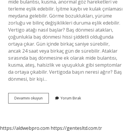
mide bulantısı, kusma, anormal göz hareketleri ve
terleme eşlik edebilir. İşitme kaybı ve kulak çınlaması
meydana gelebilir. Görme bozuklukları, yürüme
zorluğu ve bilinç değişiklikleri duruma eşlik edebilir.
Vertigo atağı nasıl başlar? Baş dönmesi atakları,
çoğunlukla baş dönmesi hissi şiddetli olduğunda
ortaya çıkar. Gün içinde birkaç saniye sürebilir,
ancak 24 saat veya birkaç gün de sürebilir. Ataklar
sırasında baş dönmesine ek olarak mide bulantısı,
kusma, ateş, halsizlik ve uyuşukluk gibi semptomlar
da ortaya çıkabilir. Vertigoda başın neresi ağrır? Baş
dönmesi, bir kişi…
Vertigonun
Devamını okuyun
Yorum Bırak
En
Belirgin
Özelliği
Nedir
https://aldwebpro.com
https://gentesltd.com.tr