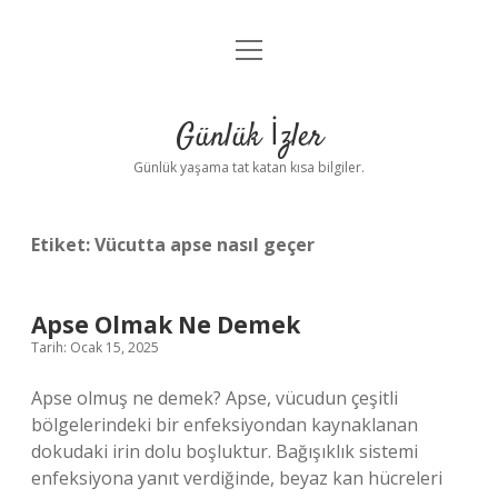
menüyü
Anasayfa
aç
Gizlilik Politikası
Günlük İzler
Yasal Uyarı
Günlük yaşama tat katan kısa bilgiler.
Hakkımızda
Etiket:
Vücutta apse nasıl geçer
Apse Olmak Ne Demek
Tarih: Ocak 15, 2025
Apse olmuş ne demek? Apse, vücudun çeşitli
bölgelerindeki bir enfeksiyondan kaynaklanan
dokudaki irin dolu boşluktur. Bağışıklık sistemi
enfeksiyona yanıt verdiğinde, beyaz kan hücreleri