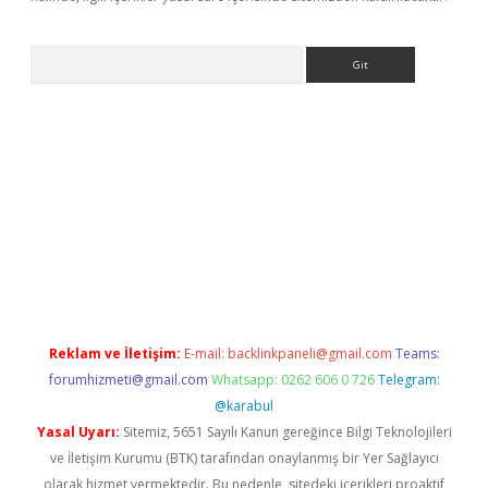
Arama
etci
Reklam ve İletişim:
E-mail:
backlinkpaneli@gmail.com
Teams:
forumhizmeti@gmail.com
Whatsapp: 0262 606 0 726
Telegram:
@karabul
Yasal Uyarı:
Sitemiz, 5651 Sayılı Kanun gereğince Bilgi Teknolojileri
ve İletişim Kurumu (BTK) tarafından onaylanmış bir Yer Sağlayıcı
olarak hizmet vermektedir. Bu nedenle, sitedeki içerikleri proaktif