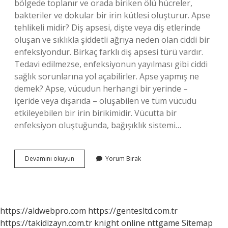
bölgede toplanır ve orada biriken ölü hücreler,
bakteriler ve dokular bir irin kütlesi oluşturur. Apse
tehlikeli midir? Diş apsesi, dişte veya diş etlerinde
oluşan ve sıklıkla şiddetli ağrıya neden olan ciddi bir
enfeksiyondur. Birkaç farklı diş apsesi türü vardır.
Tedavi edilmezse, enfeksiyonun yayılması gibi ciddi
sağlık sorunlarına yol açabilirler. Apse yapmış ne
demek? Apse, vücudun herhangi bir yerinde –
içeride veya dışarıda – oluşabilen ve tüm vücudu
etkileyebilen bir irin birikimidir. Vücutta bir
enfeksiyon oluştuğunda, bağışıklık sistemi…
Apse
Devamını okuyun
Yorum Bırak
Olmak
Ne
Demek
https://aldwebpro.com
https://gentesltd.com.tr
https://takidizayn.com.tr
knight online
nttgame
Sitemap