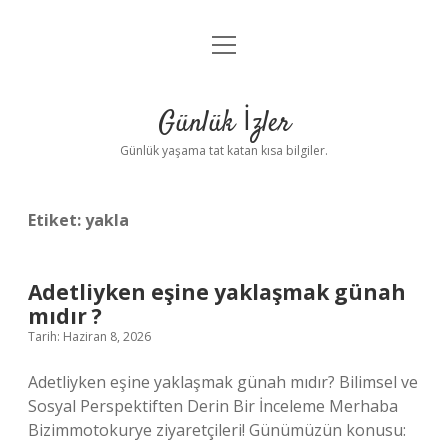
menüyü
Anasayfa
aç
Gizlilik Politikası
Günlük İzler
Yasal Uyarı
Günlük yaşama tat katan kısa bilgiler.
Hakkımızda
Etiket:
yakla
Adetliyken eşine yaklaşmak günah
mıdır ?
Tarih: Haziran 8, 2026
Adetliyken eşine yaklaşmak günah mıdır? Bilimsel ve
Sosyal Perspektiften Derin Bir İnceleme Merhaba
Bizimmotokurye ziyaretçileri! Günümüzün konusu: