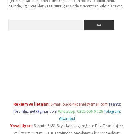
içerikleri,
backlinkpanelicomtr@gmail.com
adresine bildirmeniz
halinde, ilgili içerikler yasal süre içerisinde sitemizden kaldırılacaktır.
Arama
etci
Reklam ve İletişim:
E-mail:
backlinkpaneli@gmail.com
Teams:
forumhizmeti@gmail.com
Whatsapp: 0262 606 0 726
Telegram:
@karabul
Yasal Uyarı:
Sitemiz, 5651 Sayılı Kanun gereğince Bilgi Teknolojileri
ve İletişim Kurumu (BTK) tarafından onaylanmış bir Yer Sağlayıcı