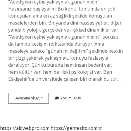
“Adetliyken eşine yaklaşmak günah mıdır”.
Hazırsanız başlayalım! Bu konu, toplumda en çok
konuşulan ama en az sağlıklı şekilde konuşulan
meselelerden biri. Bir yanda dini hassasiyetler, diğer
yanda biyolojik gerçekler ve ilişkisel dinamikler var.
“Adetliyken eşine yaklaşmak günah mıdır?” sorusu
da tam bu kesişim noktasında duruyor. Ama
meseleye sadece “günah mı değil mi” şeklinde keskin
bir çizgi çekerek yaklaşmak, konuyu fazlasıyla
daraltıyor. Çünkü burada hem insan bedeni var,
hem kültür var, hem de ilişki psikolojisi var. Ben
Eskişehir’de üniversitede çalışan biri olarak bu tür…
Adetliyken
Devamını okuyun
Yorum Bırak
eşine
yaklaşmak
günah
mıdır
?
https://aldwebpro.com
https://gentesltd.com.tr