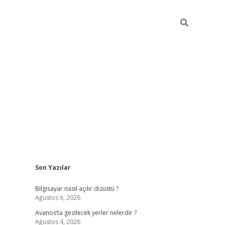
Sidebar
Son Yazılar
betci
Bilgisayar nasıl açılır dizüstü ?
Ağustos 6, 2026
Avanos’ta gezilecek yerler nelerdir ?
Ağustos 4, 2026