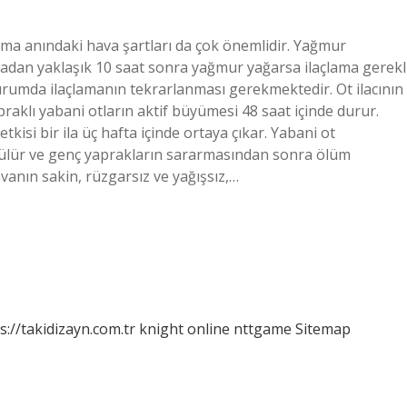
lama anındaki hava şartları da çok önemlidir. Yağmur
madan yaklaşık 10 saat sonra yağmur yağarsa ilaçlama gerekl
urumda ilaçlamanın tekrarlanması gerekmektedir. Ot ilacının
praklı yabani otların aktif büyümesi 48 saat içinde durur.
tkisi bir ila üç hafta içinde ortaya çıkar. Yabani ot
lür ve genç yaprakların sararmasından sonra ölüm
avanın sakin, rüzgarsız ve yağışsız,…
s://takidizayn.com.tr
knight online
nttgame
Sitemap