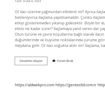
Tarih: Aralık 6, 2024
Ot ilacı üzerine yağmurdan etkilenir mi? Ayrıca ilaç
bekleniyorsa ilaçlama yapılmamalıdır. Çünkü ilaçla
etkiyi gösteremeden yıkanıp gidecektir. Böyle bir d
etkisi ne kadar sürer? İlaçlamaya yanıt veren dar ya
Otun türüne ve çevre koşullarına bağlı olarak ilacın e
düğümlerinde ve büyüme noktalarında çürüme görü
meydana gelir. Ot ilacı soğukta atılır mı? İlaçlama, h
Buğday
Devamını okuyun
Yorum Bırak
Ot
Ilacı
Yağmurdan
Etkilenir
Mi
https://aldwebpro.com
https://gentesltd.com.tr
http