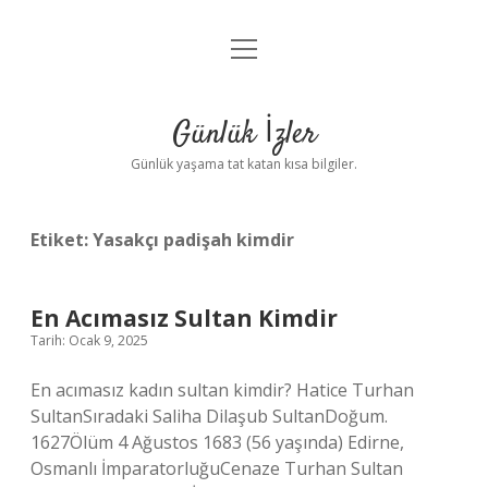
menüyü
Anasayfa
aç
Gizlilik Politikası
Günlük İzler
Yasal Uyarı
Günlük yaşama tat katan kısa bilgiler.
Hakkımızda
Etiket:
Yasakçı padişah kimdir
En Acımasız Sultan Kimdir
Tarih: Ocak 9, 2025
En acımasız kadın sultan kimdir? Hatice Turhan
SultanSıradaki Saliha Dilaşub SultanDoğum.
1627Ölüm 4 Ağustos 1683 (56 yaşında) Edirne,
Osmanlı İmparatorluğuCenaze Turhan Sultan