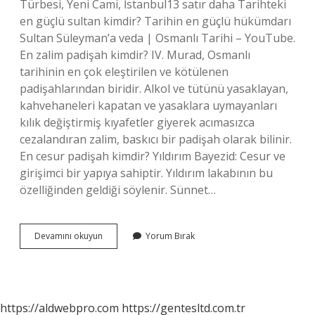
Türbesi, Yeni Cami, İstanbul13 satır daha Tarihteki
en güçlü sultan kimdir? Tarihin en güçlü hükümdarı
Sultan Süleyman’a veda | Osmanlı Tarihi – YouTube.
En zalim padişah kimdir? IV. Murad, Osmanlı
tarihinin en çok eleştirilen ve kötülenen
padişahlarından biridir. Alkol ve tütünü yasaklayan,
kahvehaneleri kapatan ve yasaklara uymayanları
kılık değiştirmiş kıyafetler giyerek acımasızca
cezalandıran zalim, baskıcı bir padişah olarak bilinir.
En cesur padişah kimdir? Yıldırım Bayezid: Cesur ve
girişimci bir yapıya sahiptir. Yıldırım lakabının bu
özelliğinden geldiği söylenir. Sünnet…
En
Devamını okuyun
Yorum Bırak
Acımasız
Sultan
Kimdir
https://aldwebpro.com
https://gentesltd.com.tr