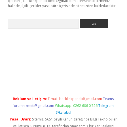
içerikleri,
backlinkpanelicomtr@gmail.com
adresine bildirmeniz
halinde, ilgili içerikler yasal süre içerisinde sitemizden kaldırılacaktır.
Arama
etci
Reklam ve İletişim:
E-mail:
backlinkpaneli@gmail.com
Teams:
forumhizmeti@gmail.com
Whatsapp: 0262 606 0 726
Telegram:
@karabul
Yasal Uyarı:
Sitemiz, 5651 Sayılı Kanun gereğince Bilgi Teknolojileri
ve İletişim Kurumu (BTK) tarafından onaylanmış bir Yer Sağlayıcı