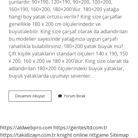
şunlardır: 90×190, 120×190, 90×200, 100×200,
160×190, 160×200, 180×200’dür. 180×200 yatağa
hangi boy yatak örtüsü verilir? King size çarşaflar
genellikle 180 x 200 cm ölçülerindedir ve
büyütülebilir. King size çarşaf olarak da adlandırılan
bu modeller sayesinde yatağınıza uygun çarşafı
rahatlıkla bulabilirsiniz. 180×200 yatak büyük mü?
Çift kişilik yatakların standart ölçüleri 140 x 190, 150
x 200, 160 x 200 ve 180 x 200’dür. King size olarak da
adlandırılan 180×200 ölçülerindeki büyük yataklar,
büyük yataklarda uyumayı sevenler…
Baza
Devamını okuyun
Yorum Bırak
Ölçüleri
Kaça
Kaç
https://aldwebpro.com
https://gentesltd.com.tr
https://takidizayn.com.tr
knight online
nttgame
Sitemap