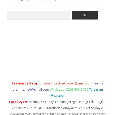
Arama
etci
Reklam ve İletişim:
E-mail:
backlinkpaneli@gmail.com
Teams:
forumhizmeti@gmail.com
Whatsapp: 0262 606 0 726
Telegram:
@karabul
Yasal Uyarı:
Sitemiz, 5651 Sayılı Kanun gereğince Bilgi Teknolojileri
ve İletişim Kurumu (BTK) tarafından onaylanmış bir Yer Sağlayıcı
olarak hizmet vermektedir. Bu nedenle, sitedeki içerikleri proaktif