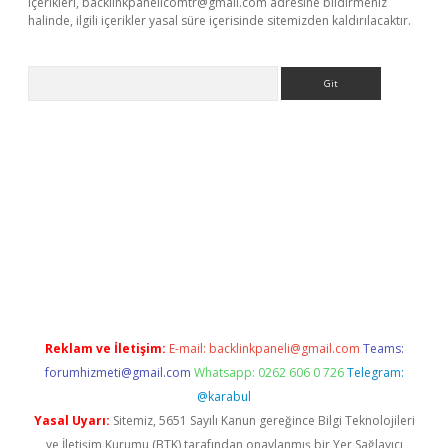
içerikleri,
backlinkpanelicomtr@gmail.com
adresine bildirmeniz
halinde, ilgili içerikler yasal süre içerisinde sitemizden kaldırılacaktır.
Arama
etci
Reklam ve İletişim:
E-mail:
backlinkpaneli@gmail.com
Teams:
forumhizmeti@gmail.com
Whatsapp: 0262 606 0 726
Telegram:
@karabul
Yasal Uyarı:
Sitemiz, 5651 Sayılı Kanun gereğince Bilgi Teknolojileri
ve İletişim Kurumu (BTK) tarafından onaylanmış bir Yer Sağlayıcı