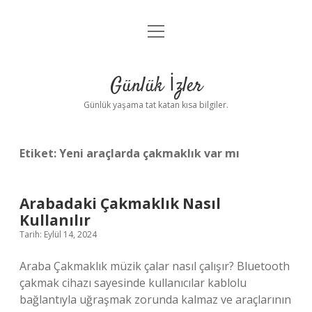
menüyü
Anasayfa
aç
Gizlilik Politikası
Günlük İzler
Yasal Uyarı
Günlük yaşama tat katan kısa bilgiler.
Hakkımızda
Etiket:
Yeni araçlarda çakmaklık var mı
Arabadaki Çakmaklık Nasıl
Kullanılır
Tarih: Eylül 14, 2024
Araba Çakmaklık müzik çalar nasıl çalışır? Bluetooth
çakmak cihazı sayesinde kullanıcılar kablolu
bağlantıyla uğraşmak zorunda kalmaz ve araçlarının