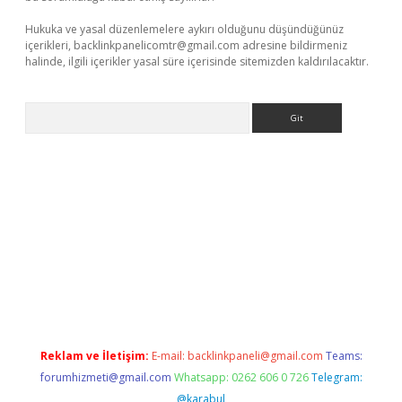
Hukuka ve yasal düzenlemelere aykırı olduğunu düşündüğünüz
içerikleri,
backlinkpanelicomtr@gmail.com
adresine bildirmeniz
halinde, ilgili içerikler yasal süre içerisinde sitemizden kaldırılacaktır.
Arama
etci
Reklam ve İletişim:
E-mail:
backlinkpaneli@gmail.com
Teams:
forumhizmeti@gmail.com
Whatsapp: 0262 606 0 726
Telegram:
@karabul