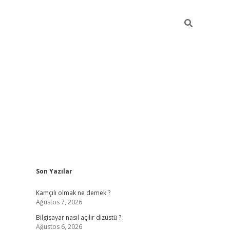
Sidebar
Son Yazılar
betci
Kamçılı olmak ne demek ?
Ağustos 7, 2026
Bilgisayar nasıl açılır dizüstü ?
Ağustos 6, 2026