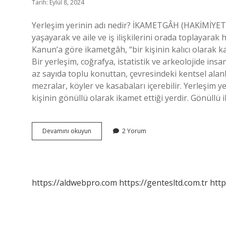
Tarih: Eylül 8, 2024
Yerleşim yerinin adı nedir? İKAMETGÂH (HAKİMİYET) İ
yaşayarak ve aile ve iş ilişkilerini orada toplayarak 
Kanun’a göre ikametgâh, “bir kişinin kalıcı olarak kal
Bir yerleşim, coğrafya, istatistik ve arkeolojide insa
az sayıda toplu konuttan, çevresindeki kentsel alanl
mezralar, köyler ve kasabaları içerebilir. Yerleşim 
kişinin gönüllü olarak ikamet ettiği yerdir. Gönüllü 
Yerleşim
Devamını okuyun
2 Yorum
Yeri
Adı
Ne
Demek
https://aldwebpro.com
https://gentesltd.com.tr
http