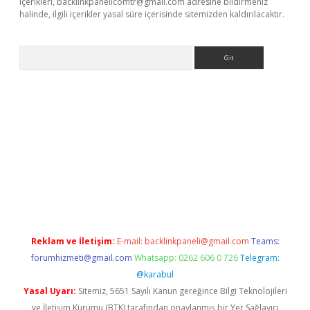
içerikleri,
backlinkpanelicomtr@gmail.com
adresine bildirmeniz
halinde, ilgili içerikler yasal süre içerisinde sitemizden kaldırılacaktır.
Arama
betci
Reklam ve İletişim:
E-mail:
backlinkpaneli@gmail.com
Teams:
forumhizmeti@gmail.com
Whatsapp: 0262 606 0 726
Telegram:
@karabul
Yasal Uyarı:
Sitemiz, 5651 Sayılı Kanun gereğince Bilgi Teknolojileri
ve İletişim Kurumu (BTK) tarafından onaylanmış bir Yer Sağlayıcı