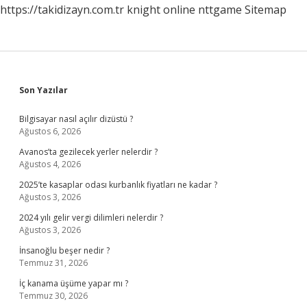
https://takidizayn.com.tr
knight online
nttgame
Sitemap
Sidebar
Son Yazılar
Bilgisayar nasıl açılır dizüstü ?
Ağustos 6, 2026
Avanos’ta gezilecek yerler nelerdir ?
Ağustos 4, 2026
2025’te kasaplar odası kurbanlık fiyatları ne kadar ?
Ağustos 3, 2026
2024 yılı gelir vergi dilimleri nelerdir ?
Ağustos 3, 2026
İnsanoğlu beşer nedir ?
Temmuz 31, 2026
İç kanama üşüme yapar mı ?
Temmuz 30, 2026