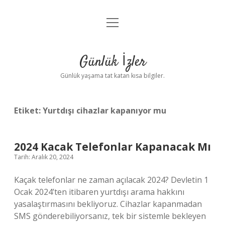
menüyü
Anasayfa
aç
Gizlilik Politikası
Günlük İzler
Yasal Uyarı
Günlük yaşama tat katan kısa bilgiler.
Hakkımızda
Etiket:
Yurtdışı cihazlar kapanıyor mu
2024 Kacak Telefonlar Kapanacak Mı
Tarih: Aralık 20, 2024
Kaçak telefonlar ne zaman açılacak 2024? Devletin 1
Ocak 2024’ten itibaren yurtdışı arama hakkını
yasalaştırmasını bekliyoruz. Cihazlar kapanmadan
SMS gönderebiliyorsanız, tek bir sistemle bekleyen