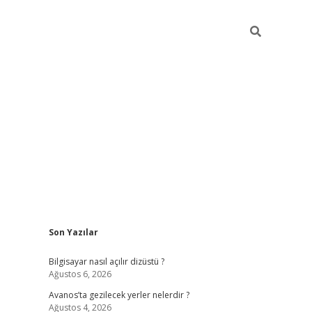
Sidebar
Son Yazılar
betci
Bilgisayar nasıl açılır dizüstü ?
Ağustos 6, 2026
Avanos’ta gezilecek yerler nelerdir ?
Ağustos 4, 2026