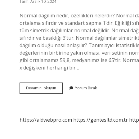
Tarih: Aralık 10, 2024
Normal dağılım nedir, özellikleri nelerdir? Normal da
ortalama sıfırdır ve standart sapma 1’dir. Eğikliği sıf
tüm simetrik dağılımlar normal değildir. Normal dağıl
sıfırdır ve basıklığı 3’tür. Normal dağılımlar simetr
dağılım olduğu nasıl anlaşılır? Tanımlayıcı istatist
değerlerinin birbirine yakın olması, veri setinin 
gibi ortalamamız 59,8, medyanımız ise 65’tir. Norm
x değişkeni herhangi bir…
Normal
Devamını okuyun
Yorum Bırak
Dağılım
Özellikleri
Nelerdir
https://aldwebpro.com
https://gentesltd.com.tr
http