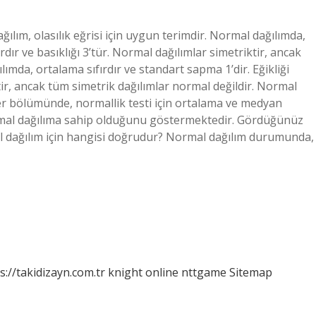
ğılım, olasılık eğrisi için uygun terimdir. Normal dağılımda,
ırdır ve basıklığı 3’tür. Normal dağılımlar simetriktir, ancak
ımda, ortalama sıfırdır ve standart sapma 1’dir. Eğikliği
iktir, ancak tüm simetrik dağılımlar normal değildir. Normal
ikler bölümünde, normallik testi için ortalama ve medyan
normal dağılıma sahip olduğunu göstermektedir. Gördüğünüz
al dağılım için hangisi doğrudur? Normal dağılım durumunda,
s://takidizayn.com.tr
knight online
nttgame
Sitemap