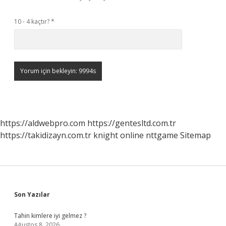
10 - 4 kaçtır?
*
https://aldwebpro.com
https://gentesltd.com.tr
https://takidizayn.com.tr
knight online
nttgame
Sitemap
Sidebar
Son Yazılar
Tahin kimlere iyi gelmez ?
Ağustos 8, 2026