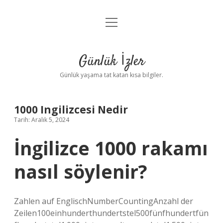
menüyü
Anasayfa
aç
Gizlilik Politikası
Günlük İzler
Yasal Uyarı
Günlük yaşama tat katan kısa bilgiler.
Hakkımızda
1000 Ingilizcesi Nedir
Tarih: Aralık 5, 2024
İngilizce 1000 rakamı
nasıl söylenir?
Zahlen auf EnglischNumberCountingAnzahl der
Zeilen100einhunderthundertstel500fünfhundertfün