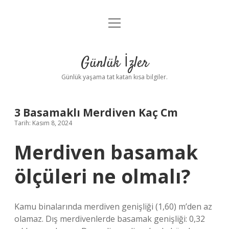
menüyü
Anasayfa
aç
Gizlilik Politikası
Günlük İzler
Yasal Uyarı
Günlük yaşama tat katan kısa bilgiler.
Hakkımızda
3 Basamaklı Merdiven Kaç Cm
Tarih: Kasım 8, 2024
Merdiven basamak
ölçüleri ne olmalı?
Kamu binalarında merdiven genişliği (1,60) m’den az
olamaz. Dış merdivenlerde basamak genişliği: 0,32