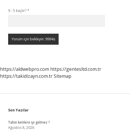
9 - 5 kaçtır?
*
https://aldwebpro.com
https://gentesltd.com.tr
https://takidizayn.com.tr
Sitemap
Sidebar
Son Yazılar
Tahin kimlere iyi gelmez ?
Ağustos 8, 2026