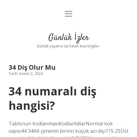
menüyü
Anasayfa
aç
Gizlilik Politikası
Günlük İzler
Yasal Uyarı
Günlük yaşama tat katan kısa bilgiler.
Hakkımızda
34 Diş Olur Mu
Tarih: Kasım 2, 2024
34 numaralı diş
hangisi?
Tablonun kodlanmasıKodlarAdlarNormal kök
sayısı44 34Alt çenenin birinci küçük azı dişi115 25Üst