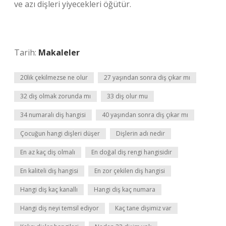
ve azı dişleri yiyecekleri öğütür.
Tarih:
Makaleler
20lik çekilmezse ne olur
27 yaşından sonra diş çıkar mı
32 diş olmak zorunda mı
33 diş olur mu
34 numaralı diş hangisi
40 yaşından sonra diş çıkar mı
Çocuğun hangi dişleri düşer
Dişlerin adı nedir
En az kaç diş olmalı
En doğal diş rengi hangisidir
En kaliteli diş hangisi
En zor çekilen diş hangisi
Hangi diş kaç kanallı
Hangi diş kaç numara
Hangi diş neyi temsil ediyor
Kaç tane dişimiz var