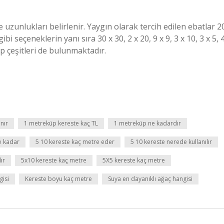
 uzunlukları belirlenir. Yaygın olarak tercih edilen ebatlar 2
 gibi seçeneklerin yanı sıra 30 x 30, 2 x 20, 9 x 9, 3 x 10, 3 x 5, 
şap çeşitleri de bulunmaktadır.
nır
1 metreküp kereste kaç TL
1 metreküp ne kadardır
e kadar
5 10 kereste kaç metre eder
5 10 kereste nerede kullanılır
ır
5x10 kereste kaç metre
5X5 kereste kaç metre
gisi
Kereste boyu kaç metre
Suya en dayanıklı ağaç hangisi