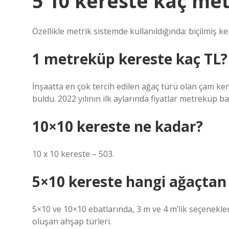
5 10 kereste kaç me
Özellikle metrik sistemde kullanıldığında: biçilmiş ke
1 metreküp kereste kaç TL?
İnşaatta en çok tercih edilen ağaç türü olan çam ke
buldu. 2022 yılının ilk aylarında fiyatlar metreküp 
10×10 kereste ne kadar?
10 x 10 kereste – 503.
5×10 kereste hangi ağaçtan 
5×10 ve 10×10 ebatlarında, 3 m ve 4 m’lik seçenekle
oluşan ahşap türleri.