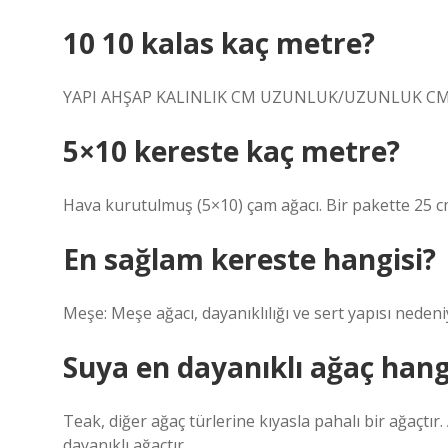
10 10 kalas kaç metre?
YAPI AHŞAP KALINLIK CM UZUNLUK/UZUNLUK CM10
5×10 kereste kaç metre?
Hava kurutulmuş (5×10) çam ağacı. Bir pakette 25 cm’
En sağlam kereste hangisi?
Meşe: Meşe ağacı, dayanıklılığı ve sert yapısı nedeni
Suya en dayanıklı ağaç hang
Teak, diğer ağaç türlerine kıyasla pahalı bir ağaçtı
dayanıklı ağaçtır.