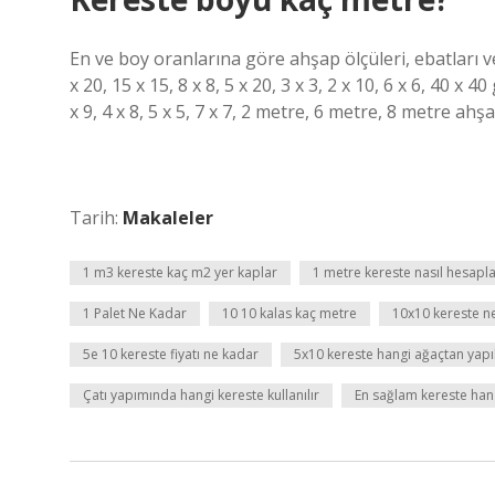
En ve boy oranlarına göre ahşap ölçüleri, ebatları ve
x 20, 15 x 15, 8 x 8, 5 x 20, 3 x 3, 2 x 10, 6 x 6, 40 x 40
x 9, 4 x 8, 5 x 5, 7 x 7, 2 metre, 6 metre, 8 metre ah
Tarih:
Makaleler
1 m3 kereste kaç m2 yer kaplar
1 metre kereste nasıl hesapla
1 Palet Ne Kadar
10 10 kalas kaç metre
10x10 kereste n
5e 10 kereste fiyatı ne kadar
5x10 kereste hangi ağaçtan yapıl
Çatı yapımında hangi kereste kullanılır
En sağlam kereste han