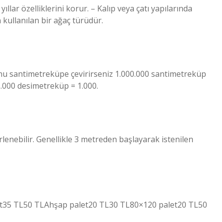
llar özelliklerini korur. – Kalıp veya çatı yapılarında
n kullanılan bir ağaç türüdür.
nu santimetreküpe çevirirseniz 1.000.000 santimetreküp
1.000 desimetreküp = 1.000.
lenebilir. Genellikle 3 metreden başlayarak istenilen
 palet35 TL50 TLAhşap palet20 TL30 TL80×120 palet20 TL50