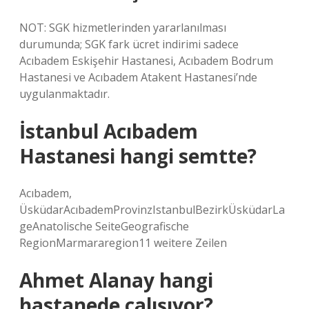
NOT: SGK hizmetlerinden yararlanılması
durumunda; SGK fark ücret indirimi sadece
Acıbadem Eskişehir Hastanesi, Acıbadem Bodrum
Hastanesi ve Acıbadem Atakent Hastanesi’nde
uygulanmaktadır.
İstanbul Acıbadem
Hastanesi hangi semtte?
Acıbadem,
ÜsküdarAcıbademProvinzIstanbulBezirkÜsküdarLa
geAnatolische SeiteGeografische
RegionMarmararegion11 weitere Zeilen
Ahmet Alanay hangi
hastanede çalışıyor?