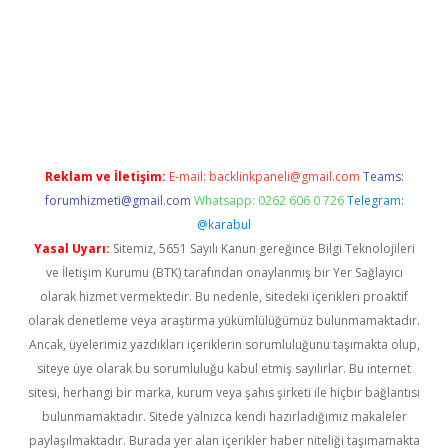
tci
Reklam ve İletişim:
E-mail:
backlinkpaneli@gmail.com
Teams:
forumhizmeti@gmail.com
Whatsapp: 0262 606 0 726
Telegram:
@karabul
Yasal Uyarı:
Sitemiz, 5651 Sayılı Kanun gereğince Bilgi Teknolojileri
ve İletişim Kurumu (BTK) tarafından onaylanmış bir Yer Sağlayıcı
olarak hizmet vermektedir. Bu nedenle, sitedeki içerikleri proaktif
olarak denetleme veya araştırma yükümlülüğümüz bulunmamaktadır.
Ancak, üyelerimiz yazdıkları içeriklerin sorumluluğunu taşımakta olup,
siteye üye olarak bu sorumluluğu kabul etmiş sayılırlar. Bu internet
sitesi, herhangi bir marka, kurum veya şahıs şirketi ile hiçbir bağlantısı
bulunmamaktadır. Sitede yalnızca kendi hazırladığımız makaleler
paylaşılmaktadır. Burada yer alan içerikler haber niteliği taşımamakta