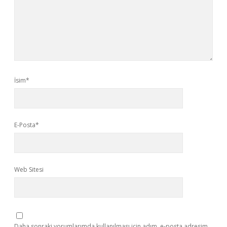
İsim*
E-Posta*
Web Sitesi
Daha sonraki yorumlarımda kullanılması için adım, e-posta adresim