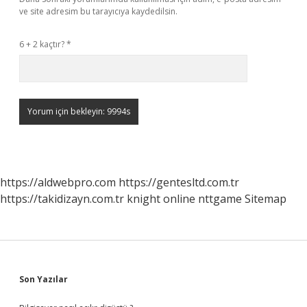
ve site adresim bu tarayıcıya kaydedilsin.
6 + 2 kaçtır?
*
https://aldwebpro.com
https://gentesltd.com.tr
https://takidizayn.com.tr
knight online
nttgame
Sitemap
Sidebar
Son Yazılar