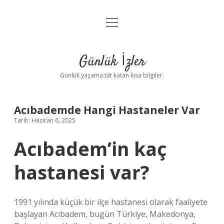
menüyü
Anasayfa
aç
Gizlilik Politikası
Günlük İzler
Yasal Uyarı
Günlük yaşama tat katan kısa bilgiler.
Hakkımızda
Acıbademde Hangi Hastaneler Var
Tarih: Haziran 6, 2025
Acıbadem’in kaç
hastanesi var?
1991 yılında küçük bir ilçe hastanesi olarak faaliyete
başlayan Acıbadem, bugün Türkiye, Makedonya,