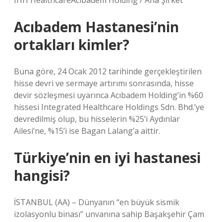
IHH HealthcareAcıbadem Holding / Ana Şirket
Acıbadem Hastanesi’nin
ortakları kimler?
Buna göre, 24 Ocak 2012 tarihinde gerçekleştirilen
hisse devri ve sermaye artırımı sonrasında, hisse
devir sözleşmesi uyarınca Acıbadem Holding’in %60
hissesi Integrated Healthcare Holdings Sdn. Bhd.’ye
devredilmiş olup, bu hisselerin %25’i Aydınlar
Ailesi’ne, %15’i ise Bagan Lalang’a aittir.
Türkiye’nin en iyi hastanesi
hangisi?
İSTANBUL (AA) – Dünyanın “en büyük sismik
izolasyonlu binası” unvanına sahip Başakşehir Çam