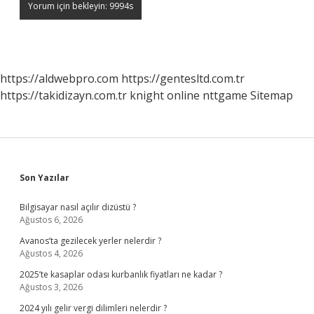
https://aldwebpro.com
https://gentesltd.com.tr
https://takidizayn.com.tr
knight online
nttgame
Sitemap
Sidebar
Son Yazılar
Bilgisayar nasıl açılır dizüstü ?
Ağustos 6, 2026
Avanos’ta gezilecek yerler nelerdir ?
Ağustos 4, 2026
2025’te kasaplar odası kurbanlık fiyatları ne kadar ?
Ağustos 3, 2026
2024 yılı gelir vergi dilimleri nelerdir ?