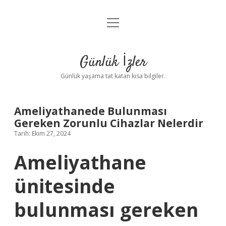
menüyü
Anasayfa
aç
Gizlilik Politikası
Günlük İzler
Yasal Uyarı
Günlük yaşama tat katan kısa bilgiler.
Hakkımızda
Ameliyathanede Bulunması
Gereken Zorunlu Cihazlar Nelerdir
Tarih: Ekim 27, 2024
Ameliyathane
ünitesinde
bulunması gereken