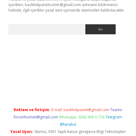
içerikleri,
backlinkpanelicomtr@gmail.com
adresine bildirmeniz
halinde, ilgili içerikler yasal süre içerisinde sitemizden kaldırılacaktır.
Arama
ci
Reklam ve İletişim:
E-mail:
backlinkpaneli@gmail.com
Teams:
forumhizmeti@gmail.com
Whatsapp: 0262 606 0 726
Telegram:
@karabul
Yasal Uyarı:
Sitemiz, 5651 Sayılı Kanun gereğince Bilgi Teknolojileri