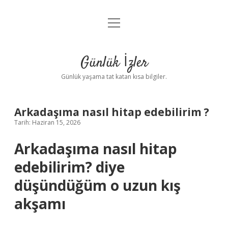
menüyü
Anasayfa
aç
Gizlilik Politikası
Günlük İzler
Yasal Uyarı
Günlük yaşama tat katan kısa bilgiler.
Hakkımızda
Arkadaşıma nasıl hitap edebilirim ?
Tarih: Haziran 15, 2026
Arkadaşıma nasıl hitap
edebilirim? diye
düşündüğüm o uzun kış
akşamı