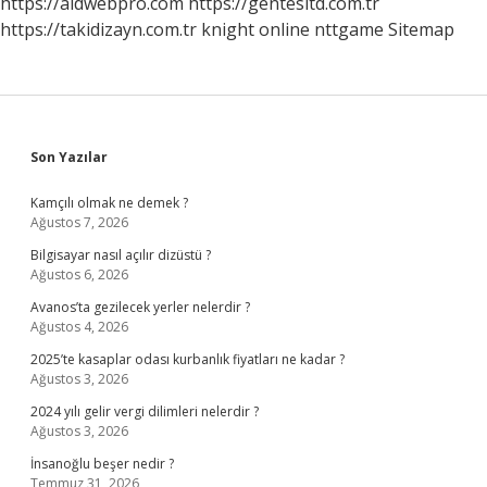
https://aldwebpro.com
https://gentesltd.com.tr
https://takidizayn.com.tr
knight online
nttgame
Sitemap
Sidebar
Son Yazılar
Kamçılı olmak ne demek ?
Ağustos 7, 2026
Bilgisayar nasıl açılır dizüstü ?
Ağustos 6, 2026
Avanos’ta gezilecek yerler nelerdir ?
Ağustos 4, 2026
2025’te kasaplar odası kurbanlık fiyatları ne kadar ?
Ağustos 3, 2026
2024 yılı gelir vergi dilimleri nelerdir ?
Ağustos 3, 2026
İnsanoğlu beşer nedir ?
Temmuz 31, 2026