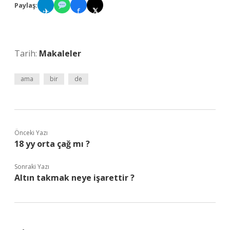
Paylaş:
✈
f
𝕏
Tarih:
Makaleler
ama
bir
de
Önceki Yazı
18 yy orta çağ mı ?
Sonraki Yazı
Altın takmak neye işarettir ?