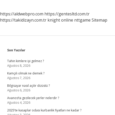
https://aldwebpro.com
https://gentesltd.com.tr
https://takidizayn.com.tr
knight online
nttgame
Sitemap
Sidebar
Son Yazılar
Tahin kimlere iyi gelmez ?
Ağustos 8, 2026
Kamçılı olmak ne demek ?
Ağustos 7, 2026
Bilgisayar nasıl açılır dizüstü ?
Ağustos 6, 2026
Avanos’ta gezilecek yerler nelerdir ?
Ağustos 4, 2026
2025’te kasaplar odası kurbanlık fiyatları ne kadar ?
Ağustos 3, 2026