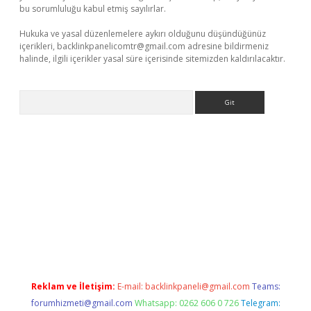
bu sorumluluğu kabul etmiş sayılırlar.
Hukuka ve yasal düzenlemelere aykırı olduğunu düşündüğünüz
içerikleri,
backlinkpanelicomtr@gmail.com
adresine bildirmeniz
halinde, ilgili içerikler yasal süre içerisinde sitemizden kaldırılacaktır.
Arama
ci
Reklam ve İletişim:
E-mail:
backlinkpaneli@gmail.com
Teams:
forumhizmeti@gmail.com
Whatsapp: 0262 606 0 726
Telegram: