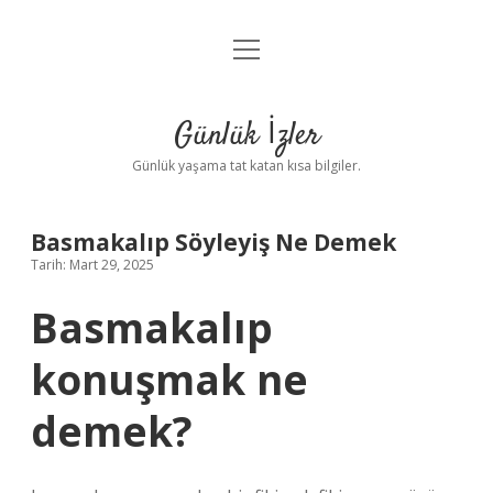
menüyü
Anasayfa
aç
Gizlilik Politikası
Günlük İzler
Yasal Uyarı
Günlük yaşama tat katan kısa bilgiler.
Hakkımızda
Basmakalıp Söyleyiş Ne Demek
Tarih: Mart 29, 2025
Basmakalıp
konuşmak ne
demek?