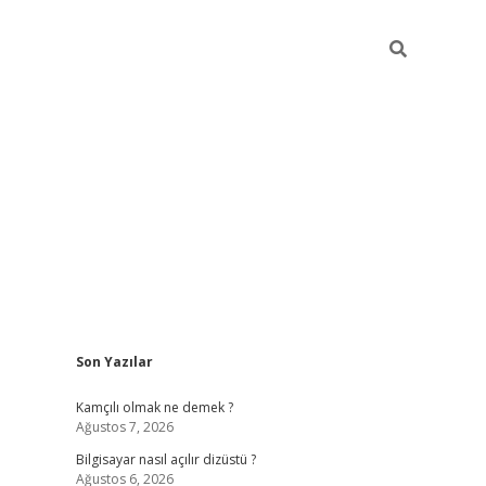
Sidebar
Son Yazılar
betci
Kamçılı olmak ne demek ?
Ağustos 7, 2026
Bilgisayar nasıl açılır dizüstü ?
Ağustos 6, 2026