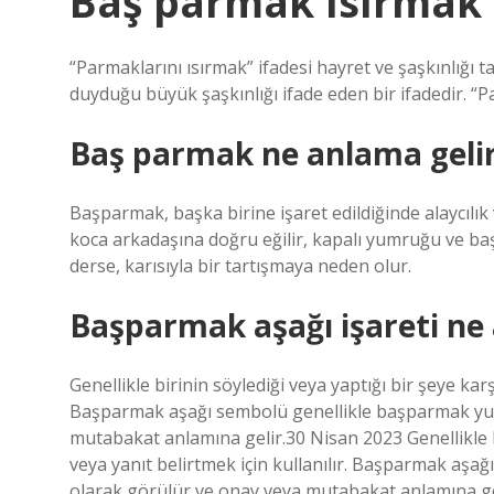
Baş parmak ısırmak 
“Parmaklarını ısırmak” ifadesi hayret ve şaşkınlığı ta
duyduğu büyük şaşkınlığı ifade eden bir ifadedir. “
Baş parmak ne anlama geli
Başparmak, başka birine işaret edildiğinde alaycılık v
koca arkadaşına doğru eğilir, kapalı yumruğu ve baş
derse, karısıyla bir tartışmaya neden olur.
Başparmak aşağı işareti ne 
Genellikle birinin söylediği veya yaptığı bir şeye karş
Başparmak aşağı sembolü genellikle başparmak yuk
mutabakat anlamına gelir.30 Nisan 2023 Genellikle bi
veya yanıt belirtmek için kullanılır. Başparmak aş
olarak görülür ve onay veya mutabakat anlamına ge