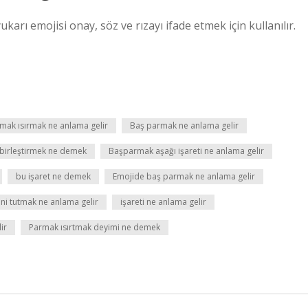
rı emojisi onay, söz ve rızayı ifade etmek için kullanılır.
mak ısırmak ne anlama gelir
Baş parmak ne anlama gelir
 birleştirmek ne demek
Başparmak aşağı işareti ne anlama gelir
bu işaret ne demek
Emojide baş parmak ne anlama gelir
ini tutmak ne anlama gelir
işareti ne anlama gelir
ir
Parmak ısırtmak deyimi ne demek