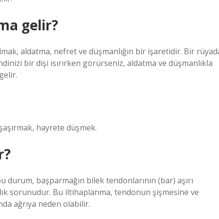
ma gelir?
ılmak, aldatma, nefret ve düşmanlığın bir işaretidir. Bir rüyad
ndinizi bir dişi ısırırken görürseniz, aldatma ve düşmanlıkla
elir.
aşırmak, hayrete düşmek.
r?
bu durum, başparmağın bilek tendonlarının (bar) aşırı
ğlık sorunudur. Bu iltihaplanma, tendonun şişmesine ve
da ağrıya neden olabilir.