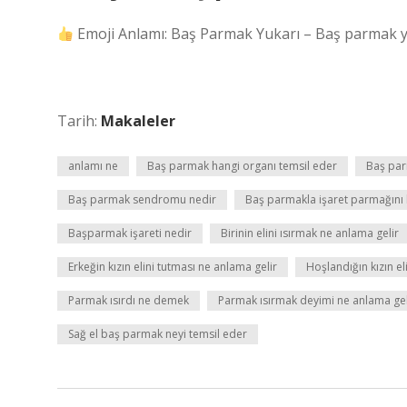
Emoji Anlamı: Baş Parmak Yukarı – Baş parmak yuka
Tarih:
Makaleler
anlamı ne
Baş parmak hangi organı temsil eder
Baş par
Baş parmak sendromu nedir
Baş parmakla işaret parmağını
Başparmak işareti nedir
Birinin elini ısırmak ne anlama gelir
Erkeğin kızın elini tutması ne anlama gelir
Hoşlandığın kızın el
Parmak ısırdı ne demek
Parmak ısırmak deyimi ne anlama gel
Sağ el baş parmak neyi temsil eder