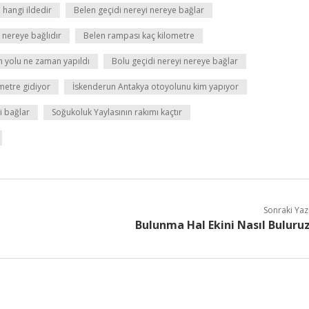
 hangi ildedir
Belen geçidi nereyi nereye bağlar
 nereye bağlıdır
Belen rampası kaç kilometre
n yolu ne zaman yapıldı
Bolu geçidi nereyi nereye bağlar
metre gidiyor
İskenderun Antakya otoyolunu kim yapıyor
ri bağlar
Soğukoluk Yaylasının rakımı kaçtır
Sonraki Yaz
Bulunma Hal Ekini Nasıl Buluru