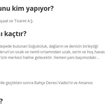
unu kim yapıyor?
aat ve Ticaret A.Ş.
ı kaçtır?
tepede bulunan Soğukoluk, dağların ve denizin birleştiği
enderun’un sıcak ve nemli ortamından uzak, serin ve hoş havas
urizm merkezi haline gelecektir. Hemen yanı başımızdaki …
lle geçtikten sonra Bahçe Deresi Vadisi’ni ve Amanos
?