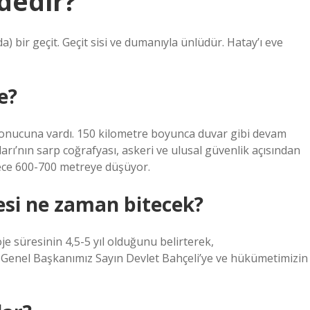
ldedir?
 bir geçit. Geçit sisi ve dumanıyla ünlüdür. Hatay’ı eve
e?
onucuna vardı. 150 kilometre boyunca duvar gibi devam
ı’nın sarp coğrafyası, askeri ve ulusal güvenlik açısından
dece 600-700 metreye düşüyor.
si ne zaman bitecek?
e süresinin 4,5-5 yıl olduğunu belirterek,
Genel Başkanımız Sayın Devlet Bahçeli’ye ve hükümetimizin