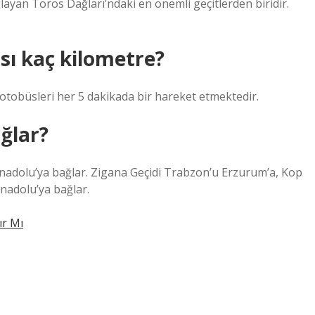
ağlayan Toros Dağları’ndaki en önemli geçitlerden biridir.
sı kaç kilometre?
obüsleri her 5 dakikada bir hareket etmektedir.
ağlar?
a Anadolu’ya bağlar. Zigana Geçidi Trabzon’u Erzurum’a, Kop
adolu’ya bağlar.
ır Mı