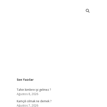
Sidebar
Son Yazılar
betci
Tahin kimlere iyi gelmez ?
Ağustos 8, 2026
Kamçılı olmak ne demek ?
Ağustos 7, 2026