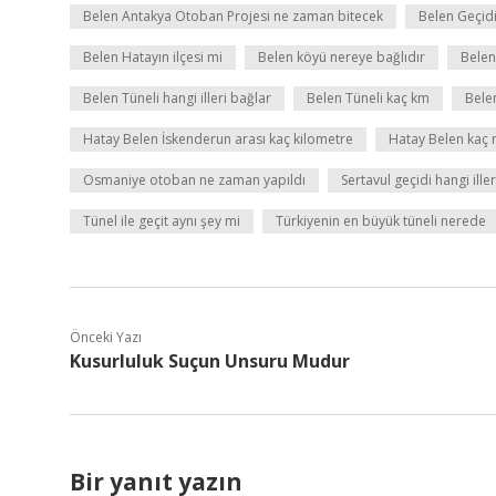
Belen Antakya Otoban Projesi ne zaman bitecek
Belen Geçidi
Belen Hatayın ilçesi mi
Belen köyü nereye bağlıdır
Belen
Belen Tüneli hangi illeri bağlar
Belen Tüneli kaç km
Bele
Hatay Belen İskenderun arası kaç kilometre
Hatay Belen kaç 
Osmaniye otoban ne zaman yapıldı
Sertavul geçidi hangi ille
Tünel ile geçit aynı şey mi
Türkiyenin en büyük tüneli nerede
Önceki Yazı
Kusurluluk Suçun Unsuru Mudur
Bir yanıt yazın