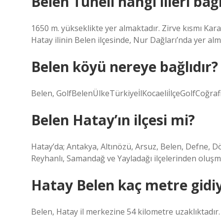
Belen Tüneli hangi illeri bağ
1650 m. yükseklikte yer almaktadır. Zirve kısmı Karam
Hatay ilinin Belen ilçesinde, Nur Dağları’nda yer alm
Belen köyü nereye bağlıdır?
Belen, GolfBelenÜlkeTürkiyeİlKocaeliİlçeGolfCoğr
Belen Hatay’ın ilçesi mi?
Hatay’da; Antakya, Altınözü, Arsuz, Belen, Defne, D
Reyhanlı, Samandağ ve Yayladağı ilçelerinden oluşm
Hatay Belen kaç metre gidi
Belen, Hatay il merkezine 54 kilometre uzaklıktadır.