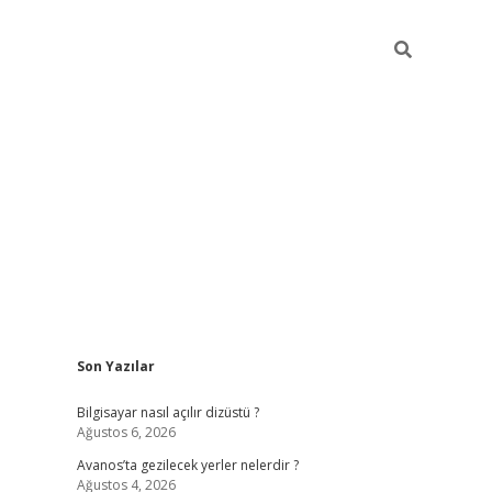
Sidebar
Son Yazılar
betci
Bilgisayar nasıl açılır dizüstü ?
Ağustos 6, 2026
Avanos’ta gezilecek yerler nelerdir ?
Ağustos 4, 2026