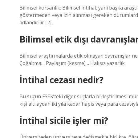
Bilimsel korsanlık: Bilimsel intihal, yani başka araş
göstermeden veya izin alınması gereken durumlarda
adlandırılır [2].
Bilimsel etik dışı davranışla
Bilimsel araştırmalarda etik olmayan davranışlar ne
Çoğaltma… Paylaşım (kesme)… Haksız yazarlık.
İntihal cezası nedir?
Bu suçun FSEK’teki diğer suçlarla birleştirilmesi mü
kişi altı aydan iki yıla kadar hapis veya para cezasıyla
İntihal sicile işler mi?
Üniversiteden üniversiteye değişmekle birlikte, öğrenc