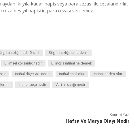
 aydan iki yıla kadar hapis veya para cezası ile cezalandırılır.
ceza beş yıl hapistir; para cezası verilemez.
ilgi hırsızlığı nedir 5 sınıf
Bilgi hırsızlığına ne denir
Bilimsel korsanlık nedir
Bilinçsiz intihal ne demek
edir
İntihal diğer adı nedir
İntihal nasıl olur
İntihal neden olur
şler mi
İntihal suçu nedir
Veri hırsızlığı nedir
Sonraki Yaz
Hafsa Ve Marya Olayı Nedi