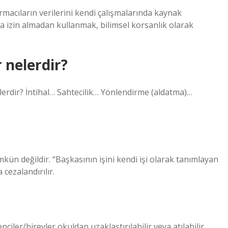
tırmacıların verilerini kendi çalışmalarında kaynak
 izin almadan kullanmak, bilimsel korsanlık olarak
r nelerdir?
lerdir? İntihal… Sahtecilik… Yönlendirme (aldatma)…
mkün değildir. “Başkasının işini kendi işi olarak tanımlayan
 cezalandırılır.
iler/bireyler okuldan uzaklaştırılabilir veya atılabilir.