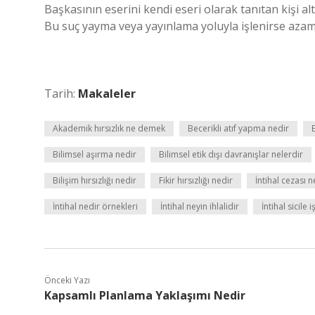
Başkasının eserini kendi eseri olarak tanıtan kişi altı
Bu suç yayma veya yayınlama yoluyla işlenirse azami 
Tarih:
Makaleler
Akademik hırsızlık ne demek
Becerikli atıf yapma nedir
B
Bilimsel aşırma nedir
Bilimsel etik dışı davranışlar nelerdir
Bilişim hırsızlığı nedir
Fikir hırsızlığı nedir
İntihal cezası n
İntihal nedir örnekleri
İntihal neyin ihlalidir
İntihal sicile i
Önceki Yazı
Kapsamlı Planlama Yaklaşımı Nedir