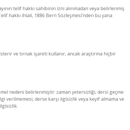
ının telif hakkı sahibinin izni alınmadan veya belirlenmiş
Telif hakkı ihlali, 1886 Bern Sözleşmesi’nden bu yana
terir ve tırnak işareti kullanır, ancak araştırma hiçbir
emel nedeni belirlenmiştir: zaman yetersizliği, dersi geçme
lgi verilmemesi, derse karşı ilgisizlik veya keyif almama ve
gisizlik.