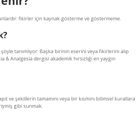
denir?
ri şunlardır: fikirler için kaynak gösterme ve göstermeme.
k?
öyle tanımlıyor: Başka birinin eserini veya fikirlerini alıp
ia & Analgesia dergisi akademik hırsızlığı en yaygın
apıt ve şekillerin tamamını veya bir kısmını bilimsel kurallara
riymiş gibi sunmak.