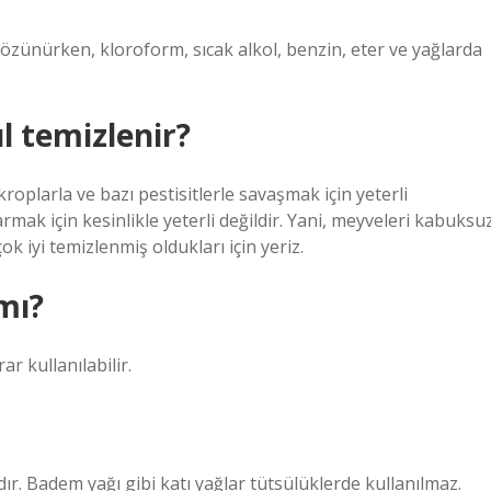
ünürken, kloroform, sıcak alkol, benzin, eter ve yağlarda
l temizlenir?
oplarla ve bazı pestisitlerle savaşmak için yeterli
ak için kesinlikle yeterli değildir. Yani, meyveleri kabuksu
ok iyi temizlenmiş oldukları için yeriz.
mı?
r kullanılabilir.
ır. Badem yağı gibi katı yağlar tütsülüklerde kullanılmaz.