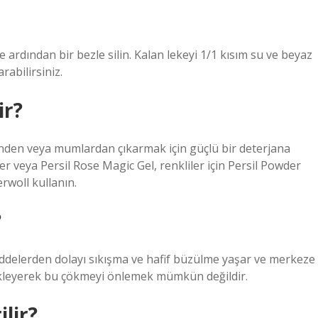
rdından bir bezle silin. Kalan lekeyi 1/1 kısım su ve beyaz
rabilirsiniz.
ir?
erinden veya mumlardan çıkarmak için güçlü bir deterjana
er veya Persil Rose Magic Gel, renkliler için Persil Powder
rwoll kullanın.
?
addelerden dolayı sıkışma ve hafif büzülme yaşar ve merkeze
ekleyerek bu çökmeyi önlemek mümkün değildir.
lir?