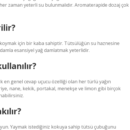
her zaman yeterli su bulunmalıdır. Aromaterapide dozaj çok
lir?
koymak için bir kaba sahiptir. Tütsülüğün su haznesine
damla esansiyel yağ damlatmak yeterlidir.
ullanılır?
k en genel cevap uçucu özelliği olan her türlü yağın
eriye, nane, kekik, portakal, menekşe ve limon gibi birçok
abilirsiniz.
kılır?
un. Yaymak istediğiniz kokuya sahip tütsü çubuğunu