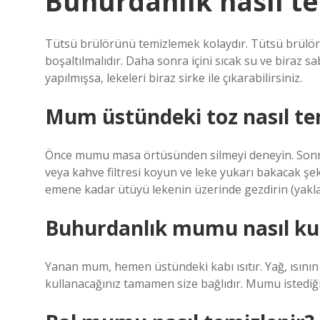
Buhurdanlık nasıl te
Tütsü brülörünü temizlemek kolaydır. Tütsü brülö
boşaltılmalıdır. Daha sonra içini sıcak su ve biraz 
yapılmışsa, lekeleri biraz sirke ile çıkarabilirsiniz.
Mum üstündeki toz nasıl te
Önce mumu masa örtüsünden silmeyi deneyin. Sonra
veya kahve filtresi koyun ve leke yukarı bakacak şek
emene kadar ütüyü lekenin üzerinde gezdirin (yaklaş
Buhurdanlık mumu nasıl kul
Yanan mum, hemen üstündeki kabı ısıtır. Yağ, ısının
kullanacağınız tamamen size bağlıdır. Mumu istediğ