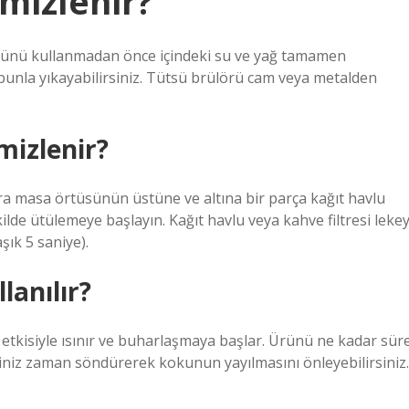
mizlenir?
rünü kullanmadan önce içindeki su ve yağ tamamen
sabunla yıkayabilirsiniz. Tütsü brülörü cam veya metalden
mizlenir?
 masa örtüsünün üstüne ve altına bir parça kağıt havlu
ilde ütülemeye başlayın. Kağıt havlu veya kahve filtresi lekey
ık 5 saniye).
lanılır?
 etkisiyle ısınır ve buharlaşmaya başlar. Ürünü ne kadar sür
iniz zaman söndürerek kokunun yayılmasını önleyebilirsiniz.