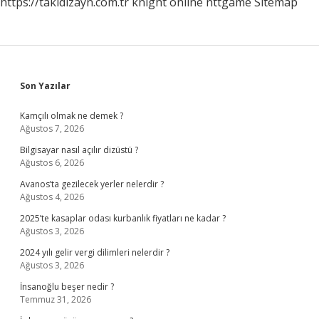
https://takidizayn.com.tr
knight online
nttgame
Sitemap
Sidebar
Son Yazılar
Kamçılı olmak ne demek ?
Ağustos 7, 2026
Bilgisayar nasıl açılır dizüstü ?
Ağustos 6, 2026
Avanos’ta gezilecek yerler nelerdir ?
Ağustos 4, 2026
2025’te kasaplar odası kurbanlık fiyatları ne kadar ?
Ağustos 3, 2026
2024 yılı gelir vergi dilimleri nelerdir ?
Ağustos 3, 2026
İnsanoğlu beşer nedir ?
Temmuz 31, 2026