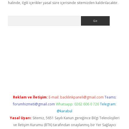
halinde, ilgili içerikler yasal süre içerisinde sitemizden kaldırılacaktır.
Arama
tci
Reklam ve İletişim:
E-mail:
backlinkpaneli@gmail.com
Teams:
forumhizmeti@gmail.com
Whatsapp: 0262 606 0 726
Telegram:
@karabul
Yasal Uyarı:
Sitemiz, 5651 Sayılı Kanun gereğince Bilgi Teknolojileri
ve İletişim Kurumu (BTK) tarafından onaylanmış bir Yer Sağlayıcı