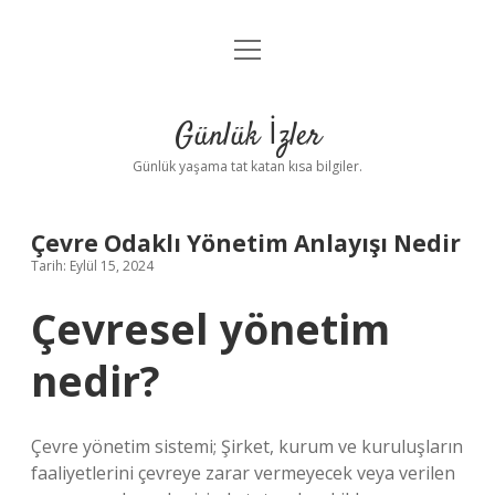
menüyü
Anasayfa
aç
Gizlilik Politikası
Günlük İzler
Yasal Uyarı
Günlük yaşama tat katan kısa bilgiler.
Hakkımızda
Çevre Odaklı Yönetim Anlayışı Nedir
Tarih: Eylül 15, 2024
Çevresel yönetim
nedir?
Çevre yönetim sistemi; Şirket, kurum ve kuruluşların
faaliyetlerini çevreye zarar vermeyecek veya verilen