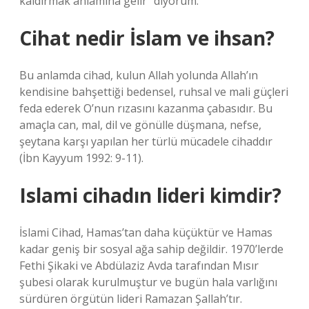
kaldırmak anlamına gelir” diyorum.
Cihat nedir İslam ve ihsan?
Bu anlamda cihad, kulun Allah yolunda Allah’ın
kendisine bahşettiği bedensel, ruhsal ve mali güçleri
feda ederek O’nun rızasını kazanma çabasıdır. Bu
amaçla can, mal, dil ve gönülle düşmana, nefse,
şeytana karşı yapılan her türlü mücadele cihaddır
(İbn Kayyum 1992: 9-11).
Islami cihadın lideri kimdir?
İslami Cihad, Hamas’tan daha küçüktür ve Hamas
kadar geniş bir sosyal ağa sahip değildir. 1970’lerde
Fethi Şikaki ve Abdülaziz Avda tarafından Mısır
şubesi olarak kurulmuştur ve bugün hala varlığını
sürdüren örgütün lideri Ramazan Şallah’tır.