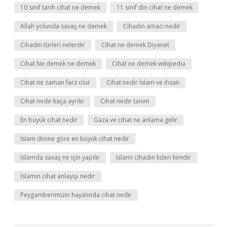
10 sınıf tarih cihat ne demek
11 sinif din cihat ne demek
Allah yolunda savaş ne demek
Cihadın amacı nedir
Cihadın türleri nelerdir
Cihat ne demek Diyanet
Cihat Ne demek ne demek
Cihat ne demek wikipedia
Cihat ne zaman farz olur
Cihat nedir İslam ve ihsan
Cihat nedir kaça ayrılır
Cihat nedir tanım
En büyük cihat nedir
Gaza ve cihat ne anlama gelir
İslam dinine göre en büyük cihat nedir
Islamda savaş ne için yapılır
Islami cihadın lideri kimdir
İslamın cihat anlayışı nedir
Peygamberimizin hayatında cihat nedir