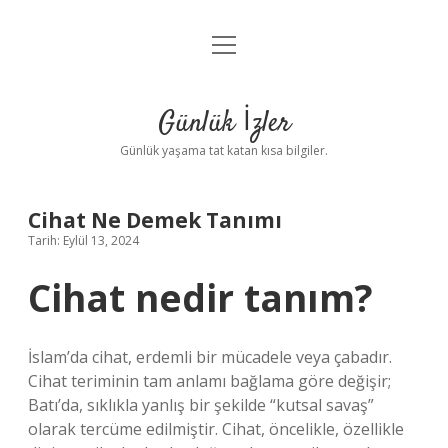
menüyü
Anasayfa
aç
Gizlilik Politikası
Günlük İzler
Yasal Uyarı
Günlük yaşama tat katan kısa bilgiler.
Hakkımızda
Cihat Ne Demek Tanımı
Tarih: Eylül 13, 2024
Cihat nedir tanım?
İslam’da cihat, erdemli bir mücadele veya çabadır.
Cihat teriminin tam anlamı bağlama göre değişir;
Batı’da, sıklıkla yanlış bir şekilde “kutsal savaş”
olarak tercüme edilmiştir. Cihat, öncelikle, özellikle