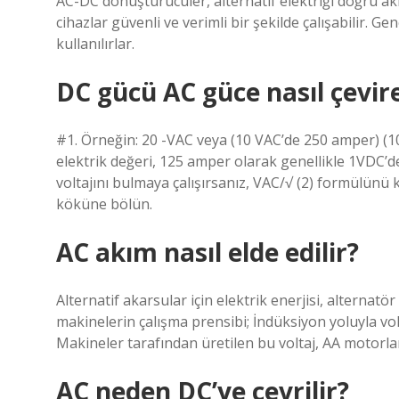
AC-DC dönüştürücüler, alternatif elektriği doğru ak
cihazlar güvenli ve verimli bir şekilde çalışabilir. Ge
kullanılırlar.
DC gücü AC güce nasıl çevire
#1. Örneğin: 20 -VAC veya (10 VAC’de 250 amper) (1
elektrik değeri, 125 amper olarak genellikle 1VDC’d
voltajını bulmaya çalışırsanız, VAC/√ (2) formülünü ku
köküne bölün.
AC akım nasıl elde edilir?
Alternatif akarsular için elektrik enerjisi, alternatö
makinelerin çalışma prensibi; İndüksiyon yoluyla vo
Makineler tarafından üretilen bu voltaj, AA motorları
AC neden DC’ye çevrilir?