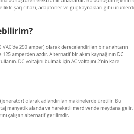
ıma dönüştüren elektronik cihazlardır. Bu dönüşüm işlemi il
nellikle şarj cihazı, adaptörler ve güç kaynakları gibi ürünlerd
bilirim?
0 VAC’de 250 amper) olarak derecelendirilen bir anahtarın
e 125 amperden azdır. Alternatif bir akım kaynağının DC
llanın. DC voltajını bulmak için AC voltajını 2’nin kare
r (jeneratör) olarak adlandırılan makinelerde üretilir. Bu
ltaj manyetik alanda ve hareketli merdivende meydana gelir.
nı çalışan alternatif gerilimdir.