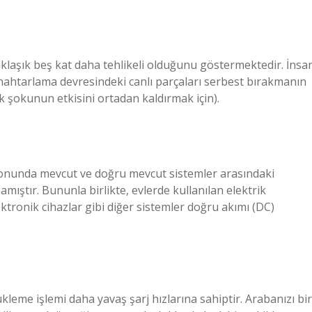
yaklaşık beş kat daha tehlikeli olduğunu göstermektedir. İnsa
anahtarlama devresindeki canlı parçaları serbest bırakmanın
ik şokunun etkisini ortadan kaldırmak için).
n sonunda mevcut ve doğru mevcut sistemler arasındaki
amıştır. Bununla birlikte, evlerde kullanılan elektrik
elektronik cihazlar gibi diğer sistemler doğru akımı (DC)
ükleme işlemi daha yavaş şarj hızlarına sahiptir. Arabanızı bir