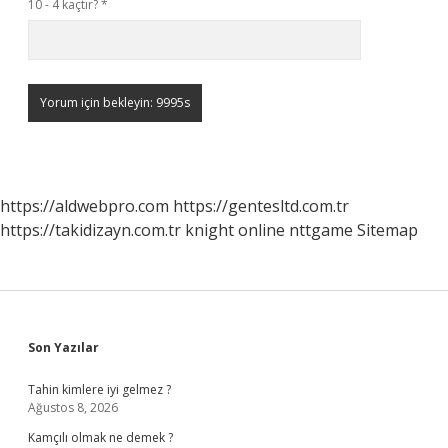
10 - 4 kaçtır?
*
https://aldwebpro.com
https://gentesltd.com.tr
https://takidizayn.com.tr
knight online
nttgame
Sitemap
Sidebar
Son Yazılar
Tahin kimlere iyi gelmez ?
Ağustos 8, 2026
Kamçılı olmak ne demek ?