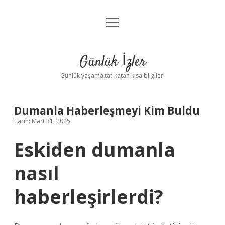
menüyü
Anasayfa
aç
Gizlilik Politikası
Günlük İzler
Yasal Uyarı
Günlük yaşama tat katan kısa bilgiler.
Hakkımızda
Dumanla Haberleşmeyi Kim Buldu
Tarih: Mart 31, 2025
Eskiden dumanla
nasıl
haberleşirlerdi?