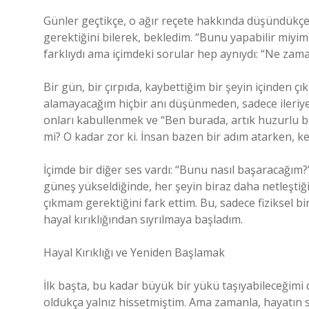
Günler geçtikçe, o ağır reçete hakkında düşündükçe
gerektiğini bilerek, bekledim. “Bunu yapabilir miyi
farklıydı ama içimdeki sorular hep aynıydı: “Ne za
Bir gün, bir çırpıda, kaybettiğim bir şeyin içinden ç
alamayacağım hiçbir anı düşünmeden, sadece ileriye
onları kabullenmek ve “Ben burada, artık huzurlu bir
mi? O kadar zor ki. İnsan bazen bir adım atarken, k
İçimde bir diğer ses vardı: “Bunu nasıl başaracağım?
güneş yükseldiğinde, her şeyin biraz daha netleştiği
çıkmam gerektiğini fark ettim. Bu, sadece fiziksel bi
hayal kırıklığından sıyrılmaya başladım.
Hayal Kırıklığı ve Yeniden Başlamak
İlk başta, bu kadar büyük bir yükü taşıyabileceğim
oldukça yalnız hissetmiştim. Ama zamanla, hayatın si