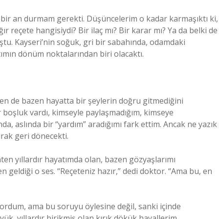
bir an durmam gerekti. Düşüncelerim o kadar karmaşıktı ki,
 reçete hangisiydi? Bir ilaç mı? Bir karar mı? Ya da belki de
ştu. Kayseri’nin soğuk, gri bir sabahında, odamdaki
tımın dönüm noktalarından biri olacaktı.
en de bazen hayatta bir şeylerin doğru gitmediğini
 boşluk vardı, kimseyle paylaşmadığım, kimseye
a, aslında bir “yardım” aradığımı fark ettim. Ancak ne yazık
arak geri dönecekti.
aten yıllardır hayatımda olan, bazen gözyaşlarımı
geldiği o ses. “Reçeteniz hazır,” dedi doktor. “Ama bu, en
 sordum, ama bu soruyu öylesine değil, sanki içinde
k, yıllardır birikmiş olan kırık dökük hayallerim,