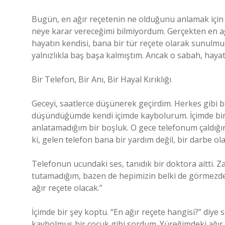
Bugün, en ağır reçetenin ne olduğunu anlamak için 
neye karar vereceğimi bilmiyordum. Gerçekten en ağır
hayatın kendisi, bana bir tür reçete olarak sunulmu
yalnızlıkla baş başa kalmıştım. Ancak o sabah, haya
Bir Telefon, Bir Anı, Bir Hayal Kırıklığı
Geceyi, saatlerce düşünerek geçirdim. Herkes gibi b
düşündüğümde kendi içimde kaybolurum. İçimde bir
anlatamadığım bir boşluk. O gece telefonum çaldığınd
ki, gelen telefon bana bir yardım değil, bir darbe ol
Telefonun ucundaki ses, tanıdık bir doktora aitti. Z
tutamadığım, bazen de hepimizin belki de görmezden 
ağır reçete olacak.”
İçimde bir şey koptu. “En ağır reçete hangisi?” diye
kaybolmuş bir çocuk gibi sordum. Yüreğimdeki ağır yü