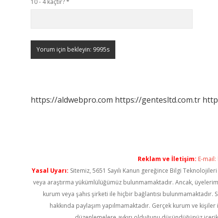
10 - 4 kaçtır?
*
https://aldwebpro.com
https://gentesltd.com.tr
http
Reklam ve İletişim:
E-mail:
Yasal Uyarı:
Sitemiz, 5651 Sayılı Kanun gereğince Bilgi Teknolojiler
veya araştırma yükümlülüğümüz bulunmamaktadır. Ancak, üyelerimiz ya
kurum veya şahıs şirketi ile hiçbir bağlantısı bulunmamaktadır. S
hakkında paylaşım yapılmamaktadır. Gerçek kurum ve kişiler i
düzenlemelere aykırı olduğunu düşündüğünüz içerik