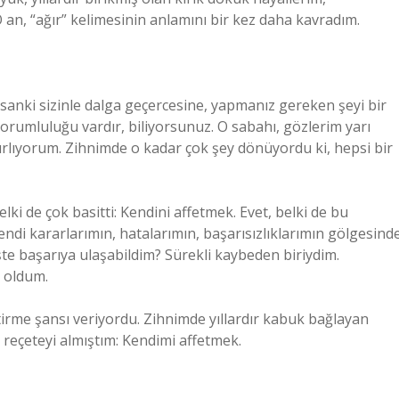
 an, “ağır” kelimesinin anlamını bir kez daha kavradım.
 sanki sizinle dalga geçercesine, yapmanız gereken şeyi bir
sorumluluğu vardır, biliyorsunuz. O sabahı, gözlerim yarı
tırlıyorum. Zihnimde o kadar çok şey dönüyordu ki, hepsi bir
ki de çok basitti: Kendini affetmek. Evet, belki de bu
kendi kararlarımın, hatalarımın, başarısızlıklarımın gölgesind
şte başarıya ulaşabildim? Sürekli kaybeden biriydim.
 oldum.
tirme şansı veriyordu. Zihnimde yıllardır kabuk bağlayan
r reçeteyi almıştım: Kendimi affetmek.