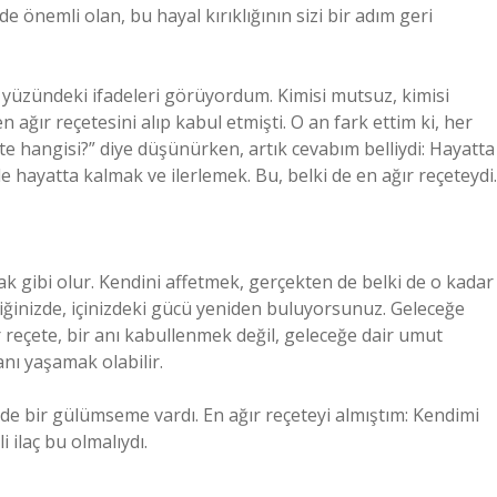
i de önemli olan, bu hayal kırıklığının sizi bir adım geri
 yüzündeki ifadeleri görüyordum. Kimisi mutsuz, kimisi
 ağır reçetesini alıp kabul etmişti. O an fark ettim ki, her
çete hangisi?” diye düşünürken, artık cevabım belliydi: Hayatta
e hayatta kalmak ve ilerlemek. Bu, belki de en ağır reçeteydi.
k gibi olur. Kendini affetmek, gerçekten de belki de o kadar
ttiğinizde, içinizdeki gücü yeniden buluyorsunuz. Geleceğe
 reçete, bir anı kabullenmek değil, geleceğe dair umut
nı yaşamak olabilir.
de bir gülümseme vardı. En ağır reçeteyi almıştım: Kendimi
 ilaç bu olmalıydı.