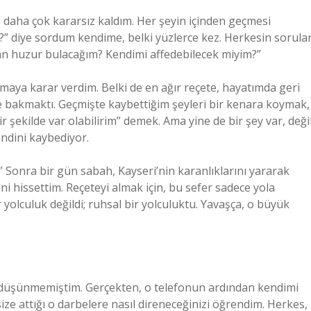
 daha çok kararsız kaldım. Her şeyin içinden geçmesi
m?” diye sordum kendime, belki yüzlerce kez. Herkesin sorular
man huzur bulacağım? Kendimi affedebilecek miyim?”
ıkmaya karar verdim. Belki de en ağır reçete, hayatımda geri
 bakmaktı. Geçmişte kaybettiğim şeyleri bir kenara koymak,
 şekilde var olabilirim” demek. Ama yine de bir şey var, deği
endini kaybediyor.
” Sonra bir gün sabah, Kayseri’nin karanlıklarını yararak
ni hissettim. Reçeteyi almak için, bu sefer sadece yola
r yolculuk değildi; ruhsal bir yolculuktu. Yavaşça, o büyük
i düşünmemiştim. Gerçekten, o telefonun ardından kendimi
ze attığı o darbelere nasıl direneceğinizi öğrendim. Herkes,