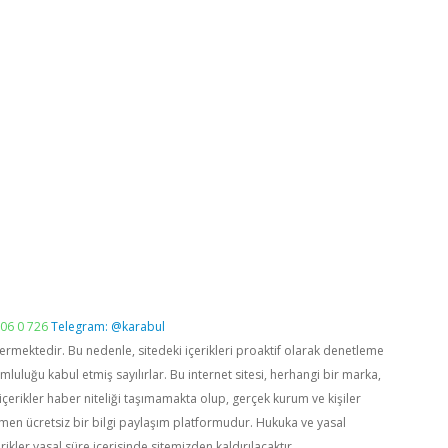
06 0 726
Telegram: @karabul
vermektedir. Bu nedenle, sitedeki içerikleri proaktif olarak denetleme
luğu kabul etmiş sayılırlar. Bu internet sitesi, herhangi bir marka,
içerikler haber niteliği taşımamakta olup, gerçek kurum ve kişiler
men ücretsiz bir bilgi paylaşım platformudur. Hukuka ve yasal
rikler yasal süre içerisinde sitemizden kaldırılacaktır.