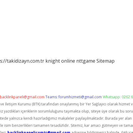
s://takidizayn.com.tr
knight online
nttgame
Sitemap
backlinkpaneli@gmail.com
Teams:
forumhizmeti@gmail.com
Whatsapp: 0262 6
i ve İletişim Kurumu (BTK) tarafından onaylanmış bir Yer Sağlayıcı olarak hizmet 
zdıkları içeriklerin sorumluluğunu taşımakta olup, siteye üye olarak bu sorumlu
itede yalnızca kendi hazırladığımız makaleler paylaşılmaktadır. Burada yer alan 
le isim benzerlikleri tamamen tesadüfidir. Sitemiz, kar amacı gütmeyen ve tama
leri,
backlinkpanelicomtr@gmail.com
adresine bildirmeniz halinde, ilgili içe