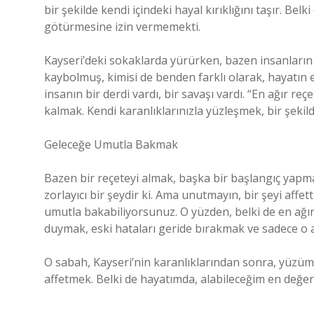
bir şekilde kendi içindeki hayal kırıklığını taşır. Belk
götürmesine izin vermemekti.
Kayseri’deki sokaklarda yürürken, bazen insanların
kaybolmuş, kimisi de benden farklı olarak, hayatın en
insanın bir derdi vardı, bir savaşı vardı. “En ağır re
kalmak. Kendi karanlıklarınızla yüzleşmek, bir şekild
Geleceğe Umutla Bakmak
Bazen bir reçeteyi almak, başka bir başlangıç yapma
zorlayıcı bir şeydir ki. Ama unutmayın, bir şeyi affe
umutla bakabiliyorsunuz. O yüzden, belki de en ağır
duymak, eski hataları geride bırakmak ve sadece o a
O sabah, Kayseri’nin karanlıklarından sonra, yüzüm
affetmek. Belki de hayatımda, alabileceğim en değerli