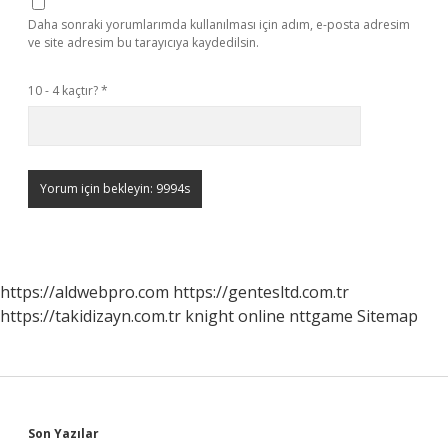
Daha sonraki yorumlarımda kullanılması için adım, e-posta adresim
ve site adresim bu tarayıcıya kaydedilsin.
10 - 4 kaçtır?
*
https://aldwebpro.com
https://gentesltd.com.tr
https://takidizayn.com.tr
knight online
nttgame
Sitemap
Sidebar
Son Yazılar