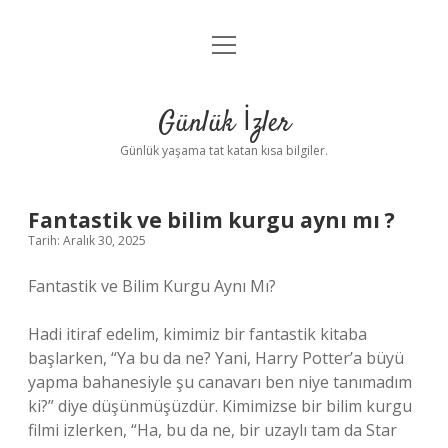
menüyü
Anasayfa
aç
Gizlilik Politikası
Günlük İzler
Yasal Uyarı
Günlük yaşama tat katan kısa bilgiler.
Hakkımızda
Fantastik ve bilim kurgu aynı mı ?
Tarih: Aralık 30, 2025
Fantastik ve Bilim Kurgu Aynı Mı?
Hadi itiraf edelim, kimimiz bir fantastik kitaba
başlarken, “Ya bu da ne? Yani, Harry Potter’a büyü
yapma bahanesiyle şu canavarı ben niye tanımadım
ki?” diye düşünmüşüzdür. Kimimizse bir bilim kurgu
filmi izlerken, “Ha, bu da ne, bir uzaylı tam da Star