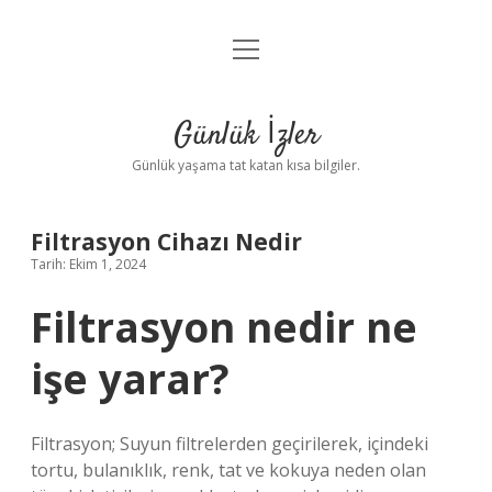
menüyü
Anasayfa
aç
Gizlilik Politikası
Günlük İzler
Yasal Uyarı
Günlük yaşama tat katan kısa bilgiler.
Hakkımızda
Filtrasyon Cihazı Nedir
Tarih: Ekim 1, 2024
Filtrasyon nedir ne
işe yarar?
Filtrasyon; Suyun filtrelerden geçirilerek, içindeki
tortu, bulanıklık, renk, tat ve kokuya neden olan