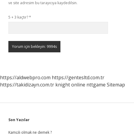
ve site adresim bu tarayıcıya kaydedilsin.
5 + 3 kaçtır?
*
https://aldwebpro.com
https://gentesltd.com.tr
https://takidizayn.com.tr
knight online
nttgame
Sitemap
Sidebar
Son Yazılar
Kamçılı olmak ne demek ?