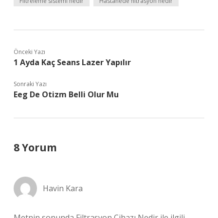
Filtreleme sistemi nedir
Hastanede filtrasyon nedir
Önceki Yazı
1 Ayda Kaç Seans Lazer Yapılır
Sonraki Yazı
Eeg De Otizm Belli Olur Mu
8 Yorum
Havin Kara
Metnin sonunda Filtrasyon Cihazı Nedir ile ilgili