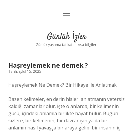
menüyü
Anasayfa
aç
Gizlilik Politikası
Günlük İzler
Yasal Uyarı
Günlük yaşama tat katan kısa bilgiler.
Hakkımızda
Haşreylemek ne demek ?
Tarih: Eylül 15, 2025
Haşreylemek Ne Demek? Bir Hikaye ile Anlatmak
Bazen kelimeler, en derin hisleri anlatmanın yetersiz
kaldığı zamanlar olur. İşte o anlarda, bir kelimenin
gücü, içindeki anlamla birlikte hayat bulur. Bugün
sizlere, bir kelimenin, bir davranışın ya da bir
anlamın nasıl yavaşça bir araya gelip, bir insanın iç