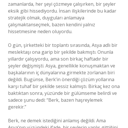
zamanlarda, her şeyi çözmeye çalışırken, bir şeyler
eksik gibi hissediyordu. İnsan ilişkilerinde bu kadar
stratejik olmak, duyguları anlamaya
çalışmaktanseçmek, bazen kendini yalnız
hissetmesine neden oluyordu.
O gün, şirketteki bir toplantı sırasında, Asya adlı bir
meslektaşı ona garip bir şekilde bakmıştı. Onunla
yıllardır çalışıyordu, ama son birkaç haftadır bir
şeyler değişmişti. Asya, genellikle konuşmaktan ve
başkalarının iç dünyalarına girmekte zorlanan biri
değildi. Bugünse, Berk’in önerdiği çözüm yollarına
karşı tuhaf bir şekilde sessiz kalmıştı. Birkaç kez ona
baktıktan sonra, yüzünde bir gülümseme belirdi ve
sadece şunu dedi: “Berk, bazen haşreylemek
gerekir.”
Berk, ne demek istediğini anlamış değildi. Ama
Asya’nın yüzündeki ifade, bir şeylerin yanlış gittiğini