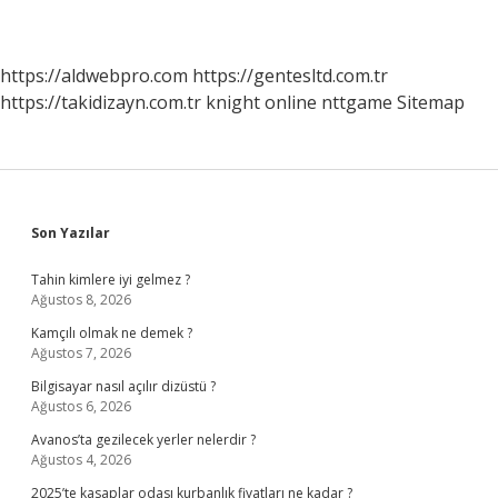
https://aldwebpro.com
https://gentesltd.com.tr
https://takidizayn.com.tr
knight online
nttgame
Sitemap
Sidebar
Son Yazılar
Tahin kimlere iyi gelmez ?
Ağustos 8, 2026
Kamçılı olmak ne demek ?
Ağustos 7, 2026
Bilgisayar nasıl açılır dizüstü ?
Ağustos 6, 2026
Avanos’ta gezilecek yerler nelerdir ?
Ağustos 4, 2026
2025’te kasaplar odası kurbanlık fiyatları ne kadar ?