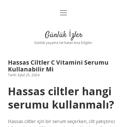
menüyü
Anasayfa
aç
Gizlilik Politikası
Günlük İzler
Yasal Uyarı
Günlük yaşama tat katan kısa bilgiler.
Hakkımızda
Hassas Ciltler C Vitamini Serumu
Kullanabilir Mi
Tarih: Eylül 25, 2024
Hassas ciltler hangi
serumu kullanmalı?
Hassas ciltler için bir serum seçerken, cilt yatıştırıcı