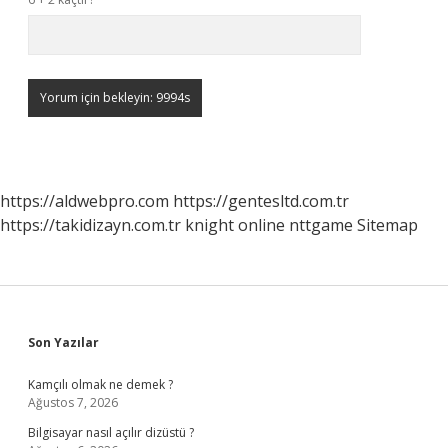
https://aldwebpro.com
https://gentesltd.com.tr
https://takidizayn.com.tr
knight online
nttgame
Sitemap
Sidebar
Son Yazılar
Kamçılı olmak ne demek ?
Ağustos 7, 2026
Bilgisayar nasıl açılır dizüstü ?