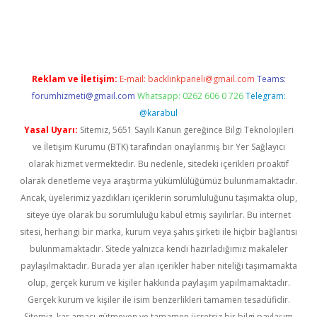
ci
Reklam ve İletişim:
E-mail:
backlinkpaneli@gmail.com
Teams:
forumhizmeti@gmail.com
Whatsapp: 0262 606 0 726
Telegram:
@karabul
Yasal Uyarı:
Sitemiz, 5651 Sayılı Kanun gereğince Bilgi Teknolojileri
ve İletişim Kurumu (BTK) tarafından onaylanmış bir Yer Sağlayıcı
olarak hizmet vermektedir. Bu nedenle, sitedeki içerikleri proaktif
olarak denetleme veya araştırma yükümlülüğümüz bulunmamaktadır.
Ancak, üyelerimiz yazdıkları içeriklerin sorumluluğunu taşımakta olup,
siteye üye olarak bu sorumluluğu kabul etmiş sayılırlar. Bu internet
sitesi, herhangi bir marka, kurum veya şahıs şirketi ile hiçbir bağlantısı
bulunmamaktadır. Sitede yalnızca kendi hazırladığımız makaleler
paylaşılmaktadır. Burada yer alan içerikler haber niteliği taşımamakta
olup, gerçek kurum ve kişiler hakkında paylaşım yapılmamaktadır.
Gerçek kurum ve kişiler ile isim benzerlikleri tamamen tesadüfidir.
Sitemiz, kar amacı gütmeyen ve tamamen ücretsiz bir bilgi paylaşım