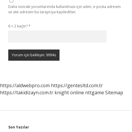
Daha sonraki yorumlarımda kullanılması için adım, e-posta adresim
ve site adresim bu tarayıcıya kaydedilsin.
6 + 2 kaçtır?
*
https://aldwebpro.com
https://gentesltd.com.tr
https://takidizayn.com.tr
knight online
nttgame
Sitemap
Sidebar
Son Yazılar