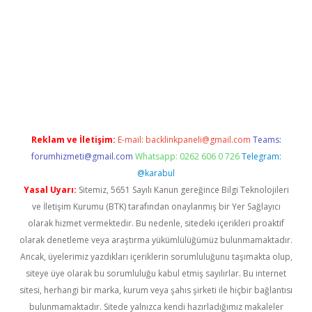
betci
Reklam ve İletişim:
E-mail:
backlinkpaneli@gmail.com
Teams:
forumhizmeti@gmail.com
Whatsapp: 0262 606 0 726
Telegram:
@karabul
Yasal Uyarı:
Sitemiz, 5651 Sayılı Kanun gereğince Bilgi Teknolojileri
ve İletişim Kurumu (BTK) tarafından onaylanmış bir Yer Sağlayıcı
olarak hizmet vermektedir. Bu nedenle, sitedeki içerikleri proaktif
olarak denetleme veya araştırma yükümlülüğümüz bulunmamaktadır.
Ancak, üyelerimiz yazdıkları içeriklerin sorumluluğunu taşımakta olup,
siteye üye olarak bu sorumluluğu kabul etmiş sayılırlar. Bu internet
sitesi, herhangi bir marka, kurum veya şahıs şirketi ile hiçbir bağlantısı
bulunmamaktadır. Sitede yalnızca kendi hazırladığımız makaleler