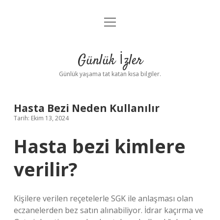
menüyü
Anasayfa
aç
Gizlilik Politikası
Günlük İzler
Yasal Uyarı
Günlük yaşama tat katan kısa bilgiler.
Hakkımızda
Hasta Bezi Neden Kullanılır
Tarih: Ekim 13, 2024
Hasta bezi kimlere
verilir?
Kişilere verilen reçetelerle SGK ile anlaşması olan
eczanelerden bez satın alınabiliyor. İdrar kaçırma ve