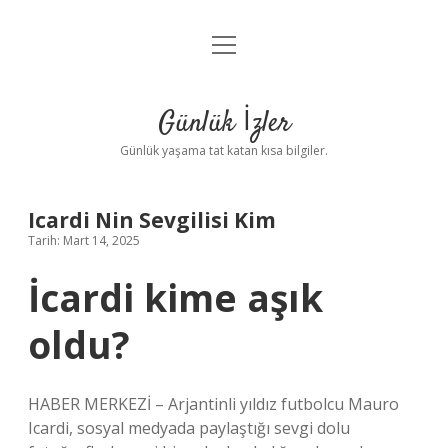
menüyü
Anasayfa
aç
Gizlilik Politikası
Günlük İzler
Yasal Uyarı
Günlük yaşama tat katan kısa bilgiler.
Hakkımızda
Icardi Nin Sevgilisi Kim
Tarih: Mart 14, 2025
İcardi kime aşık
oldu?
HABER MERKEZİ – Arjantinli yıldız futbolcu Mauro
Icardi, sosyal medyada paylaştığı sevgi dolu