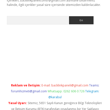
içerikleri,
backlinkpanelicomtr@gmail.com
adresine bildirmeniz
halinde, ilgili içerikler yasal süre içerisinde sitemizden kaldırılacaktır.
Arama
tci
Reklam ve İletişim:
E-mail:
backlinkpaneli@gmail.com
Teams:
forumhizmeti@gmail.com
Whatsapp: 0262 606 0 726
Telegram:
@karabul
Yasal Uyarı:
Sitemiz, 5651 Sayılı Kanun gereğince Bilgi Teknolojileri
ve İletişim Kurumu (BTK) tarafından onaylanmış bir Yer Sağlayıcı