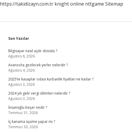
https://takidizayn.com.tr
knight online
nttgame
Sitemap
Sidebar
Son Yazılar
Bilgisayar nasıl açılır dizüstü ?
Ağustos 6, 2026
Avanos’ta gezilecek yerler nelerdir ?
Ağustos 4, 2026
2025’te kasaplar odası kurbanlık fiyatları ne kadar ?
Ağustos 3, 2026
2024 yılı gelir vergi dilimleri nelerdir ?
Ağustos 3, 2026
İnsanoğlu beşer nedir ?
Temmuz 31, 2026
İç kanama üşüme yapar mı ?
Temmuz 30, 2026