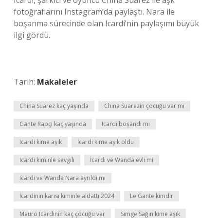
Icardi, şarkıcı ve oyuncu China Suarez ile aşk
fotoğraflarını Instagram’da paylaştı. Nara ile
boşanma sürecinde olan Icardi’nin paylaşımı büyük
ilgi gördü.
Tarih:
Makaleler
China Suarez kaç yaşında
China Suarezin çocuğu var mı
Gante Rapçi kaç yaşında
Icardi boşandı mı
Icardi kime aşık
İcardi kime aşık oldu
İcardi kiminle sevgili
İcardi ve Wanda evli mi
Icardi ve Wanda Nara ayrıldı mı
İcardinin karısı kiminle aldattı 2024
Le Gante kimdir
Mauro Icardinin kaç çocuğu var
Simge Sağın kime aşık