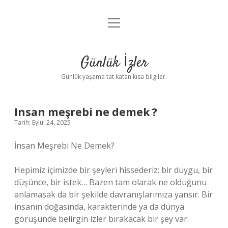
menüyü
Anasayfa
aç
Gizlilik Politikası
Günlük İzler
Yasal Uyarı
Günlük yaşama tat katan kısa bilgiler.
Hakkımızda
Insan meşrebi ne demek ?
Tarih: Eylül 24, 2025
İnsan Meşrebi Ne Demek?
Hepimiz içimizde bir şeyleri hissederiz; bir duygu, bir
düşünce, bir istek… Bazen tam olarak ne olduğunu
anlamasak da bir şekilde davranışlarımıza yansır. Bir
insanın doğasında, karakterinde ya da dünya
görüşünde belirgin izler bırakacak bir şey var: