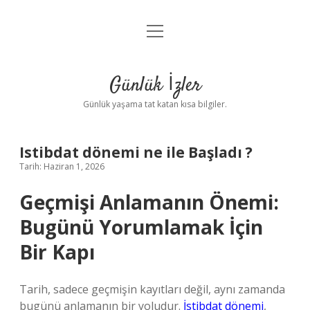
menüyü
Anasayfa
aç
Gizlilik Politikası
Günlük İzler
Yasal Uyarı
Günlük yaşama tat katan kısa bilgiler.
Hakkımızda
Istibdat dönemi ne ile Başladı ?
Tarih: Haziran 1, 2026
Geçmişi Anlamanın Önemi:
Bugünü Yorumlamak İçin
Bir Kapı
Tarih, sadece geçmişin kayıtları değil, aynı zamanda
bugünü anlamanın bir yoludur.
İstibdat dönemi
,