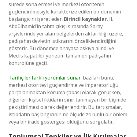
sürede sona ermesi ve merkezi otoritenin
güçlendirilmesiyle karakterize edilen bir dönemin
başlangıcını işaret eder.
Birincil kaynaklar
, II.
Abdülhamid’in tahta çıkışı sırasında Saray
arşivlerinde yer alan belgelerden aktarıldığı üzere,
padişahın devletin istikrarını önceliklendirdiğini
gösterir. Bu dönemde anayasa askıya alındı ve
Meclis kapatıldı; yönetim tamamen padişahın
kontrolüne geçti.
Tarihçiler farklı yorumlar sunar:
bazıları bunu,
merkezi otoriteyi güçlendirme ve imparatorluğu
parçalanmaktan koruma çabası olarak görürken,
diğerleri kişisel iktidarın sınır tanımayan bir biçimde
pekiştirilmesi olarak değerlendirir. Bu tartışmalar,
istibdatın başlangıcının ne ölçüde zorunlu bir önlem
veya bir irade göstergesi olduğunu sorgulatır.
Toplumsal Tepkiler ve İlk Kırılmalar