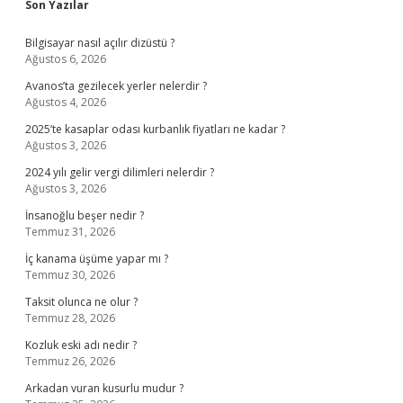
Sidebar
Son Yazılar
Bilgisayar nasıl açılır dizüstü ?
Ağustos 6, 2026
Avanos’ta gezilecek yerler nelerdir ?
Ağustos 4, 2026
2025’te kasaplar odası kurbanlık fiyatları ne kadar ?
Ağustos 3, 2026
2024 yılı gelir vergi dilimleri nelerdir ?
Ağustos 3, 2026
İnsanoğlu beşer nedir ?
Temmuz 31, 2026
İç kanama üşüme yapar mı ?
Temmuz 30, 2026
Taksit olunca ne olur ?
Temmuz 28, 2026
Kozluk eski adı nedir ?
Temmuz 26, 2026
Arkadan vuran kusurlu mudur ?