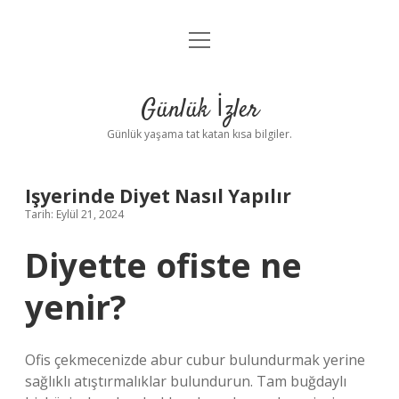
menüyü
Anasayfa
aç
Gizlilik Politikası
Günlük İzler
Yasal Uyarı
Günlük yaşama tat katan kısa bilgiler.
Hakkımızda
Işyerinde Diyet Nasıl Yapılır
Tarih: Eylül 21, 2024
Diyette ofiste ne
yenir?
Ofis çekmecenizde abur cubur bulundurmak yerine
sağlıklı atıştırmalıklar bulundurun. Tam buğdaylı