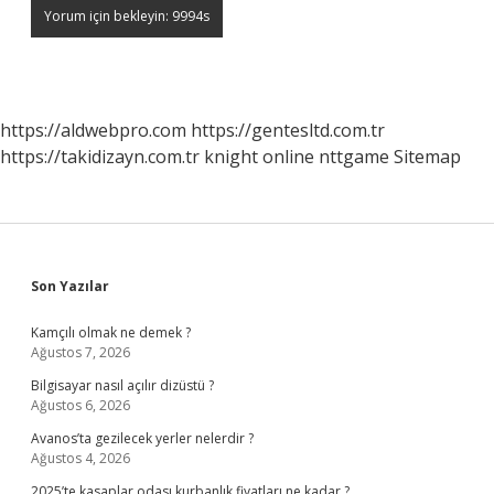
https://aldwebpro.com
https://gentesltd.com.tr
https://takidizayn.com.tr
knight online
nttgame
Sitemap
Sidebar
Son Yazılar
Kamçılı olmak ne demek ?
Ağustos 7, 2026
Bilgisayar nasıl açılır dizüstü ?
Ağustos 6, 2026
Avanos’ta gezilecek yerler nelerdir ?
Ağustos 4, 2026
2025’te kasaplar odası kurbanlık fiyatları ne kadar ?