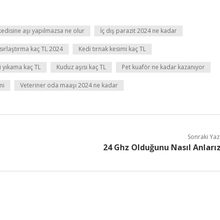
kedisine aşı yapılmazsa ne olur
İç dış parazit 2024 ne kadar
ısırlaştırma kaç TL 2024
Kedi tırnak kesimi kaç TL
i yıkama kaç TL
Kuduz aşısı kaç TL
Pet kuaför ne kadar kazanıyor
mi
Veteriner oda maaşı 2024 ne kadar
Sonraki Yaz
24 Ghz Olduğunu Nasıl Anları