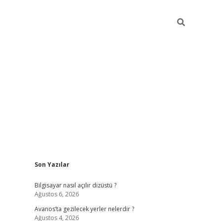
Sidebar
Son Yazılar
betci
Bilgisayar nasıl açılır dizüstü ?
Ağustos 6, 2026
Avanos’ta gezilecek yerler nelerdir ?
Ağustos 4, 2026