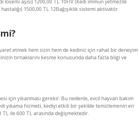
di lösemi aşısı) 1200,00 TL 10FIV (Kedi immün yetmezlik
astalığı) 1500,00 TL 12Bağışıklık sistemi aktivatör
 mi?
 ziyaret etmek hem sizin hem de kediniz için rahat bir deneyim
edinizin tırnaklarını kesme konusunda daha fazla bilgi ve
mesi için yıkanması gerekir. Bu nedenle, evcil hayvan bakım
edi yıkama hizmeti, kediyi etkili bir şekilde temizlemenin en
50 TL ile 600 TL arasında değişmektedir.