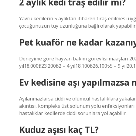
2 aylık kedi traş edilir mi?
Yavru kedilerin 5 aylıktan itibaren tıraş edilmesi uy
çocuğunuzun tüy uzunluğuna bağlı olarak yapabilirs
Pet kuaför ne kadar kazanı
Deneyime göre hayvan bakım görevlisi maaşları 2
yıl18.000₺23.200₺2 – 4 yıl18.100₺26.100₺5 – 9 yıl20.
Ev kedisine aşı yapılmazsa n
Aşılanmazlarsa ciddi ve ölümcül hastalıklara yakalana
akıntısı, kompleks üst solunum yolu enfeksiyonları 
hastalıklar kedilerde ciddi sorunlara yol açabilir.
Kuduz aşısı kaç TL?