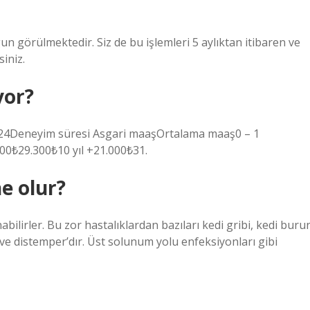
gun görülmektedir. Siz de bu işlemleri 5 aylıktan itibaren ve
iniz.
yor?
024Deneyim süresi Asgari maaşOrtalama maaş0 – 1
100₺29.300₺10 yıl +21.000₺31.
e olur?
bilirler. Bu zor hastalıklardan bazıları kedi gribi, kedi buru
ve distemper’dır. Üst solunum yolu enfeksiyonları gibi