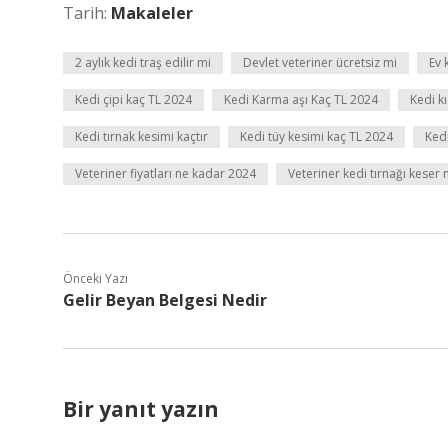
Tarih:
Makaleler
2 aylık kedi traş edilir mi
Devlet veteriner ücretsiz mi
Ev 
Kedi çipi kaç TL 2024
Kedi Karma aşı Kaç TL 2024
Kedi k
Kedi tırnak kesimi kaçtır
Kedi tüy kesimi kaç TL 2024
Ked
Veteriner fiyatları ne kadar 2024
Veteriner kedi tırnağı keser 
Önceki Yazı
Gelir Beyan Belgesi Nedir
Bir yanıt yazın