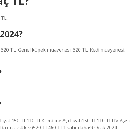
aç TL?
 TL.
 2024?
: 320 TL. Genel köpek muayenesi: 320 TL. Kedi muayenesi:
?
?
ı Fiyatı150 TL110 TLKombine Aşı Fiyatı150 TL110 TLFIV Aşısı
ılda en az 4 kez)520 TL460 TL1 satır daha•9 Ocak 2024