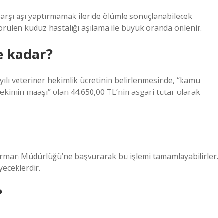
a karşı aşı yaptırmamak ileride ölümle sonuçlanabilecek
görülen kuduz hastalığı aşılama ile büyük oranda önlenir.
e kadar?
ı veteriner hekimlik ücretinin belirlenmesinde, “kamu
ekimin maaşı” olan 44.650,00 TL’nin asgari tutar olarak
ve Orman Müdürlüğü’ne başvurarak bu işlemi tamamlayabilirler.
yeceklerdir.
?